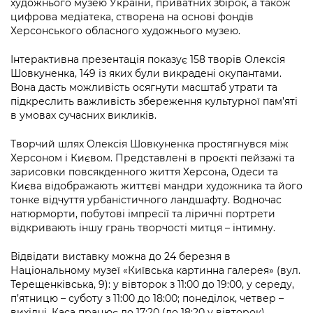
художнього музею України, приватних збірок, а також
цифрова медіатека, створена на основі фондів
Херсонського обласного художнього музею.
Інтерактивна презентація показує 158 творів Олексія
Шовкуненка, 149 із яких були викрадені окупантами.
Вона дасть можливість осягнути масштаб утрати та
підкреслить важливість збереження культурної пам’яті
в умовах сучасних викликів.
Творчий шлях Олексія Шовкуненка простягнувся між
Херсоном і Києвом. Представлені в проєкті пейзажі та
зарисовки повсякденного життя Херсона, Одеси та
Києва відображають життєві мандри художника та його
тонке відчуття урбаністичного ландшафту. Водночас
натюрморти, побутові імпресії та ліричні портрети
відкривають іншу грань творчості митця – інтимну.
Відвідати виставку можна до 24 березня в
Національному музеї «Київська картинна галерея» (вул.
Терещенківська, 9): у вівторок з 11:00 до 19:00, у середу,
п’ятницю – суботу з 11:00 до 18:00; понеділок, четвер –
вихідні. Каса працює до 17:20 (до 18:20 у вівторок).