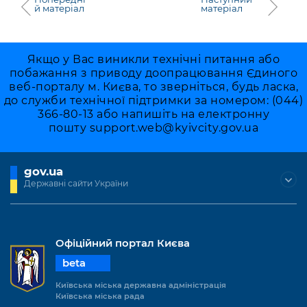
й матеріал
матеріал
Якщо у Вас виникли технічні питання або
побажання з приводу доопрацювання Єдиного
веб-порталу м. Києва, то зверніться, будь ласка,
до служби технічної підтримки за номером: (044)
366-80-13 або напишіть на електронну
пошту
support.web@kyivcity.gov.ua
gov.ua
Державні сайти України
Офіційний портал Києва
beta
Київська міська державна адміністрація
Київська міська рада