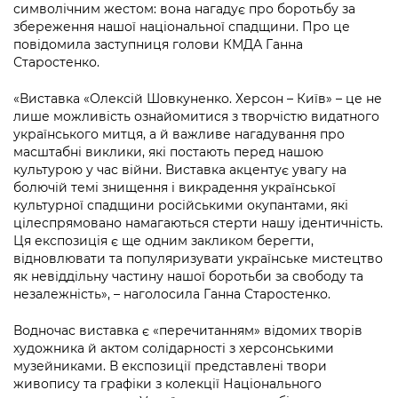
Підприємства, установи, організації
символічним жестом: вона нагадує про боротьбу за
Уряд» – місцевий рівень»
Про відкриті дані
Портал Захисників та Захисниць
збереження нашої національної спадщини. Про це
Kyiv International Relations
повідомила заступниця голови КМДА Ганна
Важливе під час воєнного стану
Портал даних Києва
Старостенко.
Безбар'єрність
Річні звіти
Публічні дашборди
«Виставка «Олексій Шовкуненко. Херсон – Київ» – це не
Портал послуг
лише можливість ознайомитися з творчістю видатного
Гендерна політика
українського митця, а й важливе нагадування про
Міський застосунок Київ Цифровий
масштабні виклики, які постають перед нашою
Безбар'єрність
культурою у час війни. Виставка акцентує увагу на
Важливе під час воєнного стану
болючій темі знищення і викрадення української
Київська міська військова адміністрація
культурної спадщини російськими окупантами, які
цілеспрямовано намагаються стерти нашу ідентичність.
Ця експозиція є ще одним закликом берегти,
відновлювати та популяризувати українське мистецтво
як невіддільну частину нашої боротьби за свободу та
незалежність», – наголосила Ганна Старостенко.
Водночас виставка є «перечитанням» відомих творів
художника й актом солідарності з херсонськими
музейниками. В експозиції представлені твори
живопису та графіки з колекції Національного