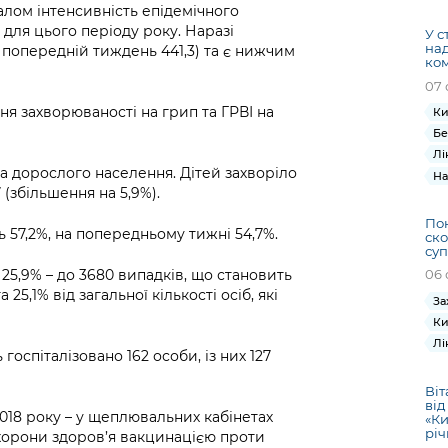
Громадська
Вакансії
Відкритий бюд
ся на
алом інтенсивність епідемічного
експертиза
Фінанси та бюджет
Інформація з
Поря
новин
 для цього періоду року. Наразі
У с
Статистика
Контактний це
на
та медицина
а попередній тиждень 441,3) та є нижчим
обмеженим
оска
анонс
ком
Громадський
Безпека та
доступом
рішен
КМДА
07 
Звернення громадян
 навчальні
бюджет
правопорядок
безді
Subsc
ня захворюваності на грип та ГРВІ на
Ки
Подати запит
розпо
to
Регуляторна діяльність
Бе
Ритуальні послуги
онлайн
інфор
anno
Лі
транспорт та
ment
та дорослого населення. Дітей захворіло
На
Іноземцям / For
Проекти
Звіти
from 
7 (збільшення на 5,9%).
foreigners
нормативно-
опра
KCSA
Пон
шнє
правових та
запит
ь 57,2%, на попередньому тижні 54,7%.
ско
ще міста
суп
інших актів
публі
25,9% – до 3680 випадків, що становить
06 
інфо
 25,1% від загальної кількості осіб, які
За
Ки
Лі
оспіталізовано 162 особи, із них 127
Віт
від
 2018 року – у щеплювальних кабінетах
«Ки
річ
охорони здоров’я вакцинацією проти