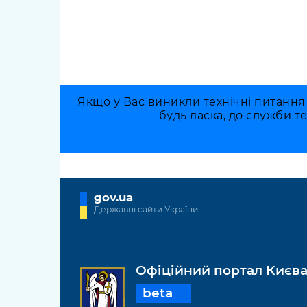
Якщо у Вас виникли технічні питання
будь ласка, до служби т
gov.ua
Державні сайти України
Офіційний портал Києв
beta