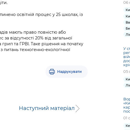
06 
іти.
Ки
пинено освітній процес у 25 школах, із
Ки
Ва
Бе
адів мають право повністю або
Лі
за відсутності 20% від загальної
 грип та ГРВІ. Таке рішення на початку
У с
 з питань техногенно-екологічної
ре
вій
дос
кр
05 
Надрукувати
Ки
Лі
Вор
«Ки
кар
Наступний матеріал
по
01 
Ке