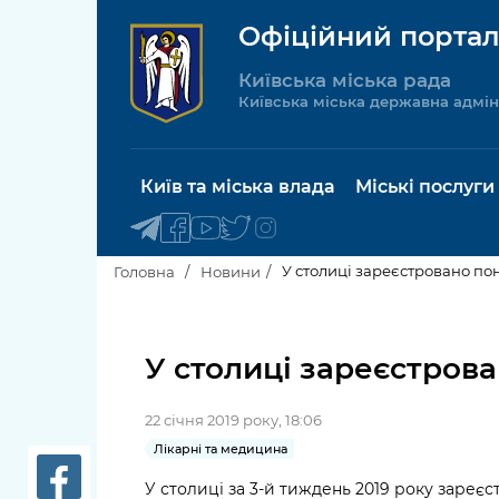
Офіційний портал
Київська міська рада
Київська міська державна адмін
Київ та міська влада
Міські послуги
У столиці зареєстровано пон
Головна
Новини
Київський міський голова
Будинок 
послуги
У столиці зареєстрова
Київська міська рада
Пільги, су
22 січня 2019 року, 18:06
Про Київ
соціальн
Лікарні та медицина
Керівництво КМДА
Паспорт, 
У столиці за 3-й тиждень 2019 року зареєст