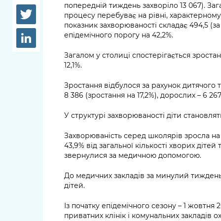
довідки
попередній тиждень захворіло 13 067). Заг
Структура
процесу перебуває на рівні, характерному
Лікарні 
показник захворюваності складає 494,5 (з
Рішення та розпорядження
епідемічного порогу на 42,2%.
Освіта та
Проєкти розпоряджень, що
Загалом у столиці спостерігається зростан
заклади
12,1%.
перебувають на погодженні
КМВА
Дороги, 
Зростання відбулося за рахунок дитячого 
парковки
8 386 (зростання на 17,2%), дорослих – 6 26
Навколи
У структурі захворюваності діти становлят
середови
Захворюваність серед школярів зросла на 
43,9% від загальної кількості хворих дітей та
звернулися за медичною допомогою.
До медичних закладів за минулий тиждень г
дітей.
Із початку епідемічного сезону – 1 жовтня
приватних клінік і комунальних закладів 