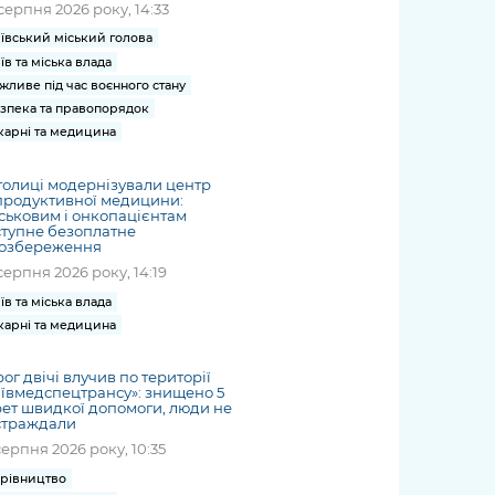
серпня 2026 року, 14:33
ївський міський голова
їв та міська влада
жливе під час воєнного стану
зпека та правопорядок
карні та медицина
толиці модернізували центр
продуктивної медицини:
ськовим і онкопацієнтам
тупне безоплатне
іозбереження
серпня 2026 року, 14:19
їв та міська влада
карні та медицина
ог двічі влучив по території
ївмедспецтрансу»: знищено 5
ет швидкої допомоги, люди не
страждали
серпня 2026 року, 10:35
рівництво