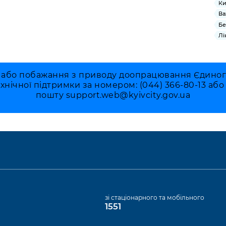
Ки
Ва
Бе
Лі
 або побажання з приводу доопрацювання Єдиного 
ехнічної підтримки за номером: (044) 366-80-13 аб
пошту
support.web@kyivcity.gov.ua
а
зі стаціонарного та мобільного
1551