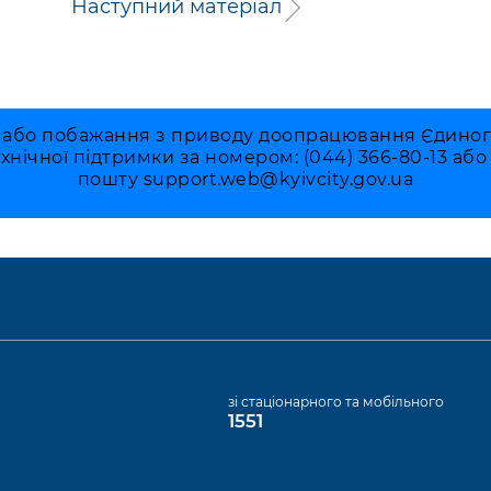
Наступний матеріал
 або побажання з приводу доопрацювання Єдиного 
ехнічної підтримки за номером: (044) 366-80-13 аб
пошту
support.web@kyivcity.gov.ua
а
зі стаціонарного та мобільного
1551