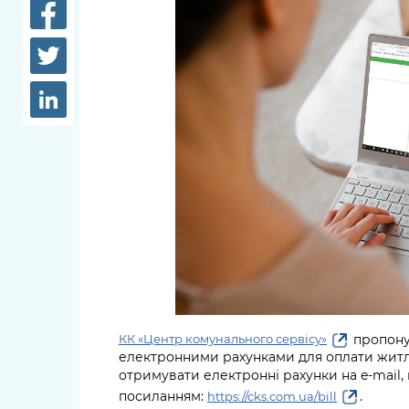
довідки
Структура
Лікарні 
Рішення та розпорядження
Освіта та
Проєкти розпоряджень, що
заклади
перебувають на погодженні
КМВА
Дороги, 
парковки
Навколи
середови
пропону
КК «Центр комунального сервісу»
електронними рахунками для оплати житл
отримувати електронні рахунки на e-mail,
посиланням:
.
https://cks.com.ua/bill