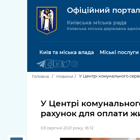
Офіційний портал
Київська міська рада
Київська міська державна адмін
Київ та міська влада
Міські послуги
У Центрі комунального серв
Головна
Новини
Київський міський голова
Будинок 
послуги
У Центрі комунальног
Київська міська рада
рахунок для оплати ж
Пільги, су
Про Київ
соціальн
03 серпня 2021 року, 16:12
Керівництво КМДА
Паспорт, 