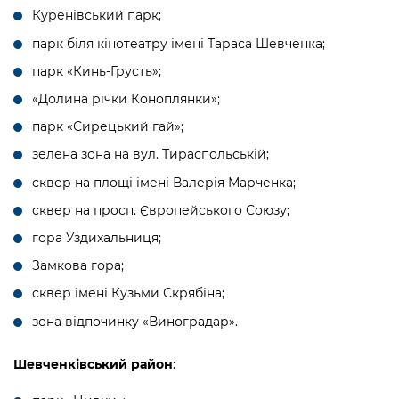
Куренівський парк;
парк біля кінотеатру імені Тараса Шевченка;
парк «Кинь-Грусть»;
«Долина річки Коноплянки»;
парк «Сирецький гай»;
зелена зона на вул. Тираспольській;
сквер на площі імені Валерія Марченка;
сквер на просп. Європейського Союзу;
гора Уздихальниця;
Замкова гора;
сквер імені Кузьми Скрябіна;
зона відпочинку «Виноградар».
Шевченківський район
: