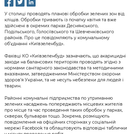
інформації
Рішення та розпорядження
Освіта та навчальні заклади
Громадська експертиза
Медіагалерея
Інформація з обмеженим доступом
Портал Послуг
У столиці проводять планові обробки зелених зон від
Проєкти розпоряджень, що
Дороги, транспорт та парковки
Громадський бюджет
кліщів
.
Обробки тривають із початку квітня та вже
Підписатися на новини та анонси від
перебувають на погодженні КМВА
Подати запит онлайн
здійснені в окремих парках Деснянського,
КМДА / Subscribe to announcements
Навколишнє середовище міста
Консультації з громадськістю
Подільського, Голосіївського та Шевченківського
from the KCSA
Рішення Київради
районів. Про це повідомляють у комунальному
Проекти нормативно-правових та
Містобудування та земельні ділянки
Громадська рада
об’єднанні «Київзеленбуд».
інших актів
Порядок акредитації медіа /
Контактна інформація
Accreditation process
Культура, спорт, дозвілля
Петиції
Фахівці КО «Київзеленбуд» зазначають, що акарицидні
Нормативна база
Графік роботи та прийому громадян
заходи на балансових територіях проводять згідно з
Подати журналістський запит /
Бізнес та ліцензування
нормами санітарного законодавства та методичними
Відкритий бюджет
Питання і відповіді про публічну
Submitting a media request
Вакансії
вказівками, затвердженими Міністерством охорони
інформацію
здоров’я України, та не несуть небезпеки для людей і
Фінанси та бюджет
Контактний центр
Зйомки в лікарнях в умовах воєнного
Статистика
тварин.
Порядок оскарження рішень, дій чи
стану / Rules for media coverage of
Безпека та правопорядок
Допомога учасникам АТО
бездіяльності розпорядників інформації
hospitals at work under martial law
Районні комунальні підприємства по утриманню
Звернення громадян
зелених насаджень попереджають місцевих жителів
Ритуальні послуги
Рада з питань внутрішньо переміщених
Звіти про опрацювання запитів на
Контакти для медіа / Contacts for mass
про місце та час проведення таких обробок у парках,
Регуляторна діяльність
осіб при Київській міській військовій
публічну інформацію
скверах, бульварах тощо. Зокрема, розміщують
media
Іноземцям / For foreigners
адміністрації
повідомлення на офіційних сторінках у соціальній
Промисловість і наука Києва
Інформація для споживачів
мережі Facebook та облаштовують відповідні таблички
Пам'ятки культурної спадщини
«Ініціатива «Партнерство «Відкритий
у місцях проведення робіт.