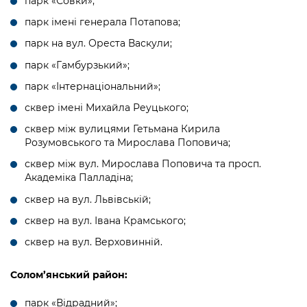
парк «Совки»;
парк імені генерала Потапова;
парк на вул. Ореста Васкули;
парк «Гамбурзький»;
парк «Інтернаціональний»;
сквер імені Михайла Реуцького;
сквер між вулицями Гетьмана Кирила
Розумовського та Мирослава Поповича;
сквер між вул. Мирослава Поповича та просп.
Академіка Палладіна;
сквер на вул. Львівській;
сквер на вул. Івана Крамського;
сквер на вул. Верховинній.
Солом’янський район:
парк «Відрадний»;