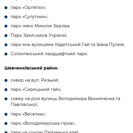
парк «Орлятко»;
парк «Супутник»;
парк імені Миколи Зерова;
Парк Захисників України;
парк між вулицями Кадетський Гай та Івана Пулюя;
Соломʼянський ландшафтний парк.
Шевченківський район
:
сквер на вул. Ризькій;
парк «Сирецький гай»;
сквер на розі вулиць Володимира Винниченка та
Павлівської;
парк «Веселка»;
парк «Володимирська гірка»;
парк на схилах Пейзажної алеї;