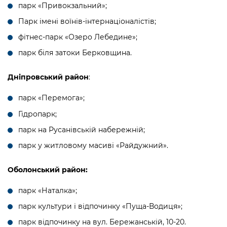
парк «Привокзальний»;
Парк імені воїнів-інтернаціоналістів;
фітнес-парк «Озеро Лебедине»;
парк біля затоки Берковщина.
Дніпровський район
:
парк «Перемога»;
Гідропарк;
парк на Русанівській набережній;
парк у житловому масиві «Райдужний».
Оболонський район:
парк «Наталка»;
парк культури і відпочинку «Пуща-Водиця»;
парк відпочинку на вул. Бережанській, 10-20.