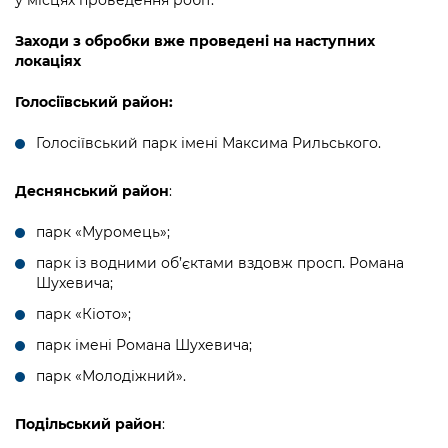
Підприємства, установи, організації
Уряд» – місцевий рівень»
Про відкриті дані
Портал Захисників та Захисниць
Заходи з обробки вже проведені на наступних
Kyiv International Relations
Важливе під час воєнного стану
локаціях
Портал даних Києва
Безбар'єрність
Річні звіти
Голосіївський район:
Публічні дашборди
Портал послуг
Гендерна політика
Голосіївський парк імені Максима Рильського.
Міський застосунок Київ Цифровий
Безбар'єрність
Деснянський район
:
Важливе під час воєнного стану
Київська міська військова адміністрація
парк «Муромець»;
парк із водними об’єктами вздовж просп. Романа
Шухевича;
парк «Кіото»;
парк імені Романа Шухевича;
парк «Молодіжний».
Подільський район
: