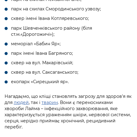
парк на схилах Смородинського узвозу;
сквер імені Івана Котляревського;
парк Шевченківського району (біля
ст.м.«Дорогожичі»);
меморіал «Бабин Яр»;
парк імені Івана Багряного;
сквер на вул. Макарівській;
сквер на вул. Саксаганського;
екопарк «Сирецький яр».
Нагадаємо, що кліщі становлять загрозу для здоров’я як
для
людей
, так і
тварин
. Вони є переносниками
хвороби Лайма – інфекційного захворювання, яке
характеризується ураженням шкіри, нервової системи,
серця, нерідко приймає хронічний, рецидивний
перебіг.