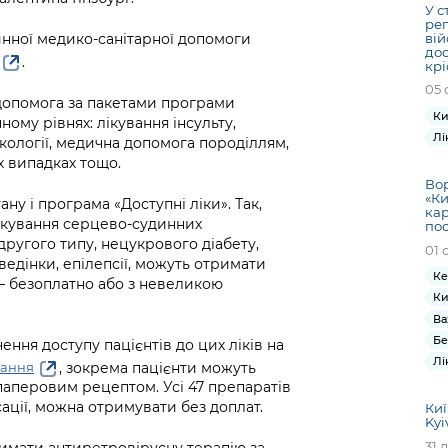
У с
ре
вій
нної медико-санітарної допомоги
дос
.
кр
05 
допомога за пакетами програми
Ки
ому рівнях: лікування інсульту,
Лі
нкології, медична допомога породіллям,
 випадках тощо.
Вор
«Ки
у і програма «Доступні ліки». Так,
кар
лікування серцево-судинних
по
ругого типу, нецукрового діабету,
01 
оведінки, епілепсії, можуть отримати
Ке
 – безоплатно або з невеликою
Ки
Ва
Бе
ння доступу пацієнтів до цих ліків на
Лі
, зокрема пацієнти можуть
мання
паперовим рецептом. Усі 47 препаратів
сації, можна отримувати без доплат.
Киї
Kyi
31 