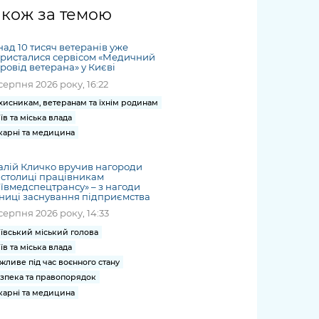
жет
Річні звіти
Києва
журналіст
міській військовій
coverage
акож за темою
Портал послуг
док
и та
ський
адміністрації
of
нтр
Гендерна політика
Публічні
рження
и від
запит /
hospitals
ад 10 тисяч ветеранів уже
Міський застосунок Київ
дашборди
ь, дій чи
 /
«Ініціатива
Submitting
ристалися сервісом «Медичний
at work
Безбар'єрність
Цифровий
ровід ветерана» у Києві
яльності
ribe
«Партнерство
a media
under
серпня 2026 року, 16:22
рядників
«Відкритий Уряд» –
request
martial law
Київська міська військова
Важливе під час
мації
unce
місцевий рівень»
хисникам, ветеранам та їхнім родинам
адміністрація
воєнного стану
їв та міська влада
s
Контакти
 про
Важливе під час
карні та медицина
the
для медіа
цювання
воєнного стану
/ Contacts
ів на
алій Кличко вручив нагороди
for mass
 столиці працівникам
чну
ївмедспецтрансу» – з нагоди
media
ниці заснування підприємства
рмацію
серпня 2026 року, 14:33
ївський міський голова
їв та міська влада
жливе під час воєнного стану
зпека та правопорядок
карні та медицина