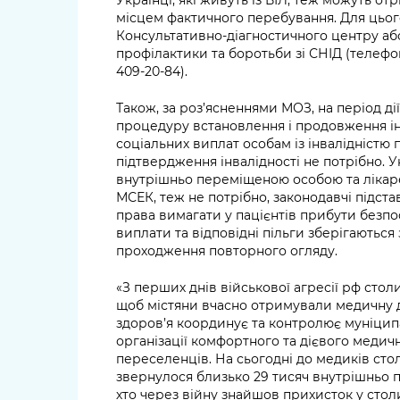
Українці, які живуть із ВІЛ, теж можуть о
місцем фактичного перебування. Для цьог
Консультативно-діагностичного центру аб
профілактики та боротьби зі СНІД (телефони
409-20-84).
Також, за роз’ясненнями МОЗ, на період д
процедуру встановлення і продовження ін
соціальних виплат особам із інвалідністю
підтвердження інвалідності не потрібно. У
внутрішньо переміщеною особою та лікар
МСЕК, теж не потрібно, законодавчі підстав
права вимагати у пацієнтів прибути безпо
виплати та відповідні пільги зберігаються
проходження повторного огляду.
«З перших днів військової агресії рф сто
щоб містяни вчасно отримували медичну 
здоров’я координує та контролює муніцип
організації комфортного та дієвого медич
переселенців. На сьогодні до медиків ст
звернулося близько 29 тисяч внутрішньо п
хто через війну знайшов прихисток у столи