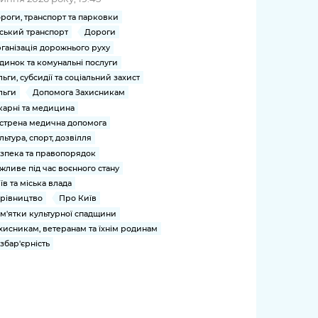
роги, транспорт та парковки
ський транспорт
Дороги
ганізація дорожнього руху
динок та комунальні послуги
льги, субсидії та соціальний захист
льги
Допомога Захисникам
карні та медицина
стрена медична допомога
льтура, спорт, дозвілля
зпека та правопорядок
жливе під час воєнного стану
їв та міська влада
рівництво
Про Київ
м'ятки культурної спадщини
хисникам, ветеранам та їхнім родинам
збар'єрність