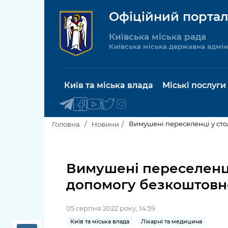
Офіційний портал
Київська міська рада
Київська міська державна адмін
Київ та міська влада
Міські послуги
Вимушені переселенці у сто
Головна
Новини
Київський міський голова
Будинок 
послуги
Вимушені переселенці
Київська міська рада
допомогу безкоштовно
Пільги, су
Про Київ
соціальн
05 серпня 2022 року, 14:59
Керівництво КМДА
Паспорт, 
Київ та міська влада
Лікарні та медицина