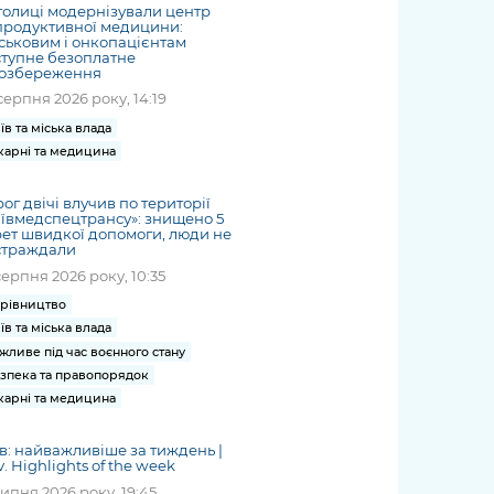
толиці модернізували центр
продуктивної медицини:
ськовим і онкопацієнтам
тупне безоплатне
іозбереження
серпня 2026 року, 14:19
їв та міська влада
карні та медицина
ог двічі влучив по території
ївмедспецтрансу»: знищено 5
ет швидкої допомоги, люди не
страждали
серпня 2026 року, 10:35
рівництво
їв та міська влада
жливе під час воєнного стану
зпека та правопорядок
карні та медицина
в: найважливіше за тиждень |
v. Highlights of the week
липня 2026 року, 19:45