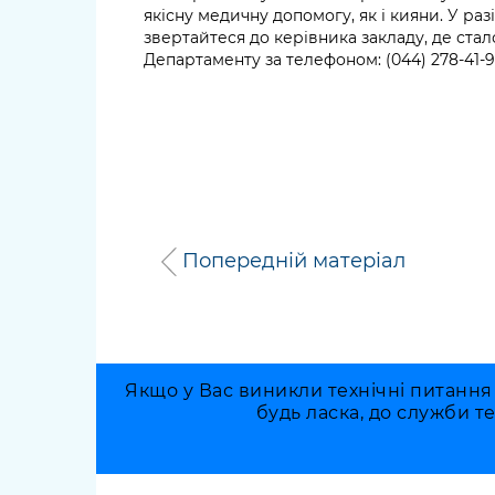
якісну медичну допомогу, як і кияни. У разі
звертайтеся до керівника закладу, де стал
Департаменту за телефоном: (044) 278-41-91
Попередній матеріал
Якщо у Вас виникли технічні питання
будь ласка, до служби т