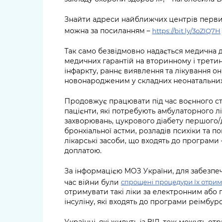
Знайти адреси найближчих центрів перви
можна за посиланням –
https://bit.ly/3oZIQ7H
Так само безвідмовно надається медична 
медичних гарантій на вторинному і третинн
інфаркту, раннє виявлення та лікування о
новонародженим у складних неонатальних
Продовжує працювати під час воєнного стан
пацієнти, які потребують амбулаторного 
захворювань, цукрового діабету першого/д
бронхіальної астми, розладів психіки та п
лікарські засоби, що входять до програми
доплатою.
За інформацією МОЗ України, для забезпече
час війни були
спрощені процедури їх отри
отримувати такі ліки за електронним або 
інсуліну, які входять до програми реімбур