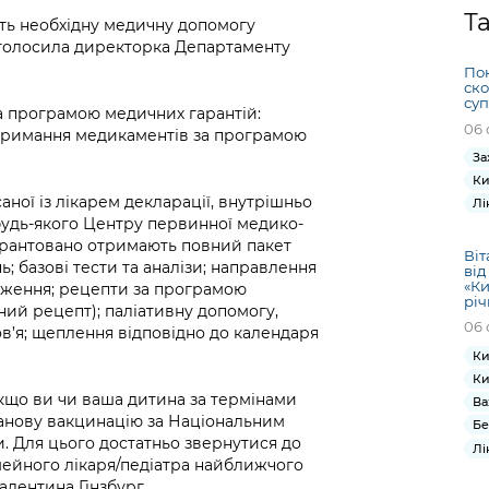
Громадська
Вакансії
Відкритий бюд
ся на
Т
ть необхідну медичну допомогу
експертиза
Фінанси та бюджет
Інформація з
Поря
новин
аголосила директорка Департаменту
Статистика
Контактний це
та медицина
обмеженим
оска
анонс
Пон
Громадський
Безпека та
доступом
рішен
КМДА
ско
Звернення громадян
 навчальні
бюджет
правопорядок
суп
безді
Subsc
за програмою медичних гарантій:
06 
Подати запит
розпо
to
отримання медикаментів за програмою
Регуляторна діяльність
Ритуальні послуги
онлайн
інфор
anno
За
транспорт та
Ки
ment
Іноземцям / For
Проекти
саної із лікарем декларації, внутрішньо
Звіти
Лі
from 
foreigners
будь-якого Центру первинної медико-
нормативно-
опра
KCSA
шнє
гарантовано отримають повний пакет
правових та
запит
Віт
ь; базові тести та аналізи; направлення
ще міста
від
інших актів
публі
«Ки
стеження; рецепти за програмою
річ
інфо
рний рецепт); паліативну допомогу,
06 
в’я; щеплення відповідно до календаря
Ки
Ки
якщо ви чи ваша дитина за термінами
Ва
ланову вакцинацію за Національним
Бе
. Для цього достатньо звернутися до
Лі
імейного лікаря/педіатра найближчого
алентина Гінзбург.