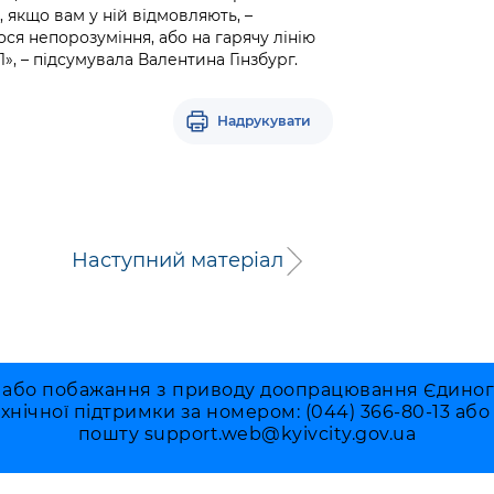
, якщо вам у ній відмовляють, –
ося непорозуміння, або на гарячу лінію
», – підсумувала Валентина Гінзбург.
Надрукувати
Наступний матеріал
 або побажання з приводу доопрацювання Єдиного 
ехнічної підтримки за номером: (044) 366-80-13 аб
пошту
support.web@kyivcity.gov.ua