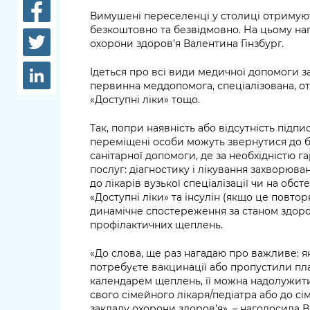
довідки
Вимушені переселенці у столиці отримую
Структура
безкоштовно та безвідмовно. На цьому н
Лікарні 
охорони здоров’я Валентина Гінзбург.
Рішення та розпорядження
Освіта та
Ідеться про всі види медичної допомоги 
Проєкти розпоряджень, що
заклади
первинна меддопомога, спеціалізована, 
перебувають на погодженні
«Доступні ліки» тощо.
КМВА
Дороги, 
парковки
Так, попри наявність або відсутність підпи
переміщені особи можуть звернутися до 
Навколи
санітарної допомоги, де за необхідністю 
послуг: діагностику і лікування захворюван
середови
до лікарів вузької спеціалізації чи на об
«Доступні ліки»‎ та інсулін (якщо це повто
динамічне спостереження за станом здоро
профілактичних щеплень.
«До слова, ще раз нагадаю про важливе: 
потребуєте вакцинації або пропустили п
календарем щеплень, її можна надолужити
свого сімейного лікаря/педіатра або до с
закладу охорони здоров’я», – наголосила В