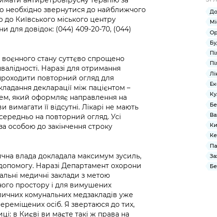
тримати антиретровірусну терапію за
о необхідно звернутися до найближчого
До
о до Київського міського центру
Мі
 для довідок: (044) 409-20-70, (044)
Ор
Бу
Пі
ії воєнного стану суттєво спрощено
Пі
валідності. Наразі для отримання
Лі
 проходити повторний огляд для
Ек
кладання декларації між пацієнтом –
Ку
ем, який оформляє направлення на
Бе
и вимагати її відсутні. Лікарі не мають
Ва
середньо на повторний огляд. Усі
Ки
 за особою до закінчення строку
Ке
Па
лична влада докладала максимум зусиль,
За
допомогу. Наразі Департамент охорони
Бе
альні медичні заклади з метою
ного простору і для вимушених
оличних комунальних медзакладів уже
ереміщених осіб. Я звертаюся до тих,
ці: в Києві ви маєте такі ж права на