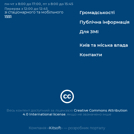
пн-чт з 8:00 до 17:00, пт з 8:00 до 15:45
Перерва з 12:00 до 12:45
зі стаціонарного та мобільного
Громадськості
1551
Публічна інформація
Для ЗМІ
Київ та міська влада
Контакти
Весь контент доступний за ліцензією
Creative Commons Attribution
4.0 International license
, якщо не зазначено інше
Компанія «
Kitsoft
» — розробник порталу