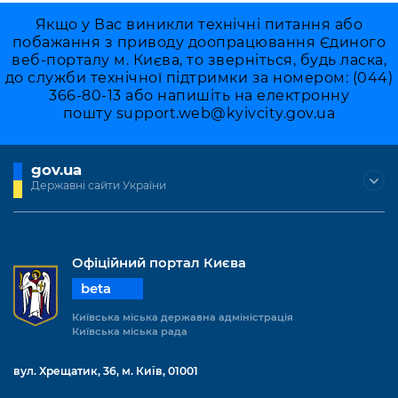
Якщо у Вас виникли технічні питання або
побажання з приводу доопрацювання Єдиного
веб-порталу м. Києва, то зверніться, будь ласка,
до служби технічної підтримки за номером: (044)
366-80-13 або напишіть на електронну
пошту
support.web@kyivcity.gov.ua
gov.ua
Державні сайти України
Офіційний портал Києва
beta
Київська міська державна адміністрація
Київська міська рада
вул. Хрещатик, 36, м. Київ, 01001