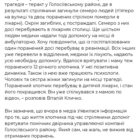
Підприємства, установи, організації
трагедія – теракт у Голосіївському районі, де в
Уряд» – місцевий рівень»
Про відкриті дані
Портал Захисників та Захисниць
результаті стрілянини загинули семеро людей (п’ятеро
Kyiv International Relations
на вулиці та двоє поранених стрілком померли в
Важливе під час воєнного стану
Портал даних Києва
Безбар'єрність
лікарні). Окрім загиблих, є постраждалі. Семеро з них
Річні звіти
досі перебувають в лікарнях столиці. Ще шістьом
Публічні дашборди
Портал послуг
людям медики надали тоді допомогу на місці й
Гендерна політика
амбулаторно. Хочу повідомити, що із госпіталізованих
один поранений досі перебуває в реанімації. Всіх інших
Міський застосунок Київ Цифровий
уже перевели в відділення, медики їх лікують, надають
Безбар'єрність
усю необхідну допомогу. Вдалося врятувати і маму теж
Важливе під час воєнного стану
пораненого 12-річного хлопчика. У неї позитивна
Київська міська військова адміністрація
динаміка. Також із нею вже працюють психологи.
Чоловік та сестра жінки загинули на місці трагедії.
Поранений хлопчик перебуває в дитячій лікарні, і стан
його покращився. Він уже спілкувався з мамою по
відео», – розповів Віталій Кличко.
Він зазначив, що вчора в медіа з’явилася інформація
про те, що життя хлопчика під час стрілянини допоміг
врятувати помічник двірника управляючої компанії
Голосіївського району. Який сам, на жаль, не вижив від
отриманих поранень.