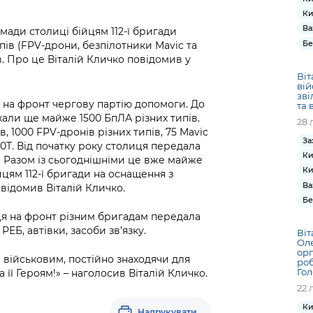
Ки
Ва
мади столиці бійцям 112-ї бригади
Бе
ів (FPV-дрони, безпілотники Mavic та
ів. Про це Віталій Кличко повідомив у
Віт
ві
зві
 на фронт чергову партію допомоги. До
та 
хали ще майже 1500 БпЛА різних типів.
28 
, 1000 FPV-дронів різних типів, 75 Mavic
За
 30T. Від початку року столиця передала
Ки
. Разом із сьогоднішніми це вже майже
Ки
ійцям 112-ї бригади на оснащення з
Ва
овідомив Віталій Кличко.
Бе
иця на фронт різним бригадам передала
ЕБ, автівки, засоби зв’язку.
Віт
Ол
орг
військовим, постійно знаходячи для
роб
Го
а її Героям!» – наголосив Віталій Кличко.
22 
Ки
Надрукувати