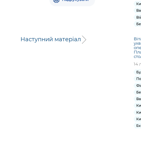
Ки
Ва
Ві
Бе
Наступний матеріал
Віт
ухв
опе
Пла
ст
14 
Бу
По
Фі
Бе
Ва
Ки
Ки
Ки
Ек