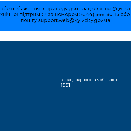
 або побажання з приводу доопрацювання Єдиного 
ехнічної підтримки за номером: (044) 366-80-13 аб
пошту
support.web@kyivcity.gov.ua
а
зі стаціонарного та мобільного
1551