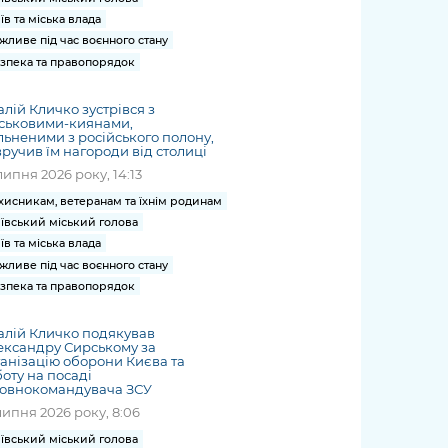
їв та міська влада
жливе під час воєнного стану
зпека та правопорядок
алій Кличко зустрівся з
йськовими-киянами,
льненими з російського полону,
вручив їм нагороди від столиці
липня 2026 року, 14:13
хисникам, ветеранам та їхнім родинам
ївський міський голова
їв та міська влада
жливе під час воєнного стану
зпека та правопорядок
алій Кличко подякував
ександру Сирському за
анізацію оборони Києва та
оту на посаді
ловнокомандувача ЗСУ
липня 2026 року, 8:06
ївський міський голова