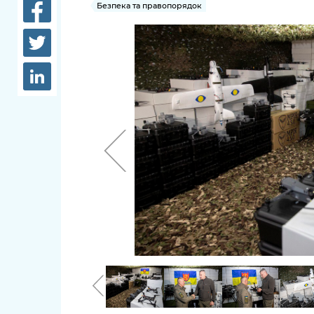
довідки
Безпека та правопорядок
Структура
Лікарні 
Рішення та розпорядження
Освіта та
Проєкти розпоряджень, що
заклади
перебувають на погодженні
КМВА
Дороги, 
парковки
Навколи
середови