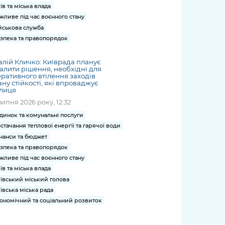
їв та міська влада
жливе під час воєнного стану
йськова служба
зпека та правопорядок
алій Кличко: Київрада планує
алити рішення, необхідні для
ративного втілення заходів
ну стійкості, які впроваджує
олиця
липня 2026 року, 12:32
динок та комунальні послуги
стачання теплової енергії та гарячої води
нанси та бюджет
зпека та правопорядок
жливе під час воєнного стану
їв та міська влада
ївський міський голова
ївська міська рада
ономічний та соціальний розвиток