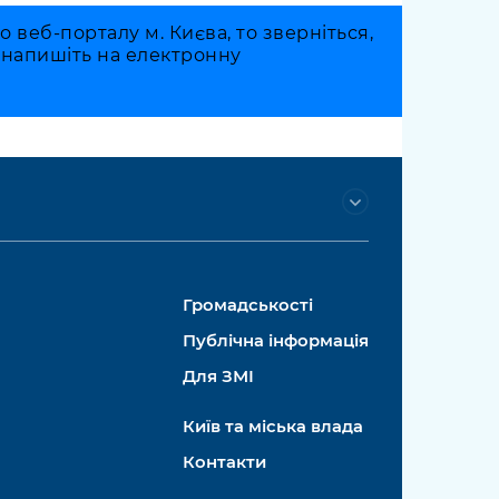
веб-порталу м. Києва, то зверніться,
о напишіть на електронну
Громадськості
Публічна інформація
Для ЗМІ
Київ та міська влада
Контакти