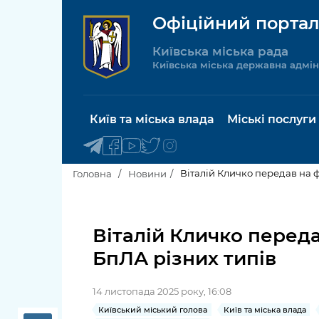
Офіційний портал
Київська міська рада
Київська міська державна адмін
Київ та міська влада
Міські послуги
Віталій Кличко передав на 
Головна
Новини
Київський міський голова
Будинок 
послуги
Віталій Кличко переда
Київська міська рада
БпЛА різних типів
Пільги, су
Про Київ
соціальн
14 листопада 2025 року, 16:08
Керівництво КМДА
Паспорт, 
Київський міський голова
Київ та міська влада