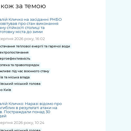
жет
Річні звіти
Києва
журналіст
міській військовій
coverage
акож за темою
Портал послуг
док
и та
ський
адміністрації
of
нтр
Гендерна політика
Публічні
рження
и від
запит /
hospitals
алій Кличко на засіданні РНБО
Міський застосунок Київ
дашборди
ь, дій чи
 /
«Ініціатива
Submitting
звітував про стан виконання
at work
Безбар'єрність
Цифровий
ну стійкості столиці та
яльності
ribe
«Партнерство
a media
under
готовку міста до зими
рядників
«Відкритий Уряд» –
request
martial law
серпня 2026 року, 16:02
Київська міська військова
Важливе під час
мації
unce
місцевий рівень»
адміністрація
воєнного стану
стачання теплової енергії та гарячої води
s
Контакти
ектропостачання
 про
Важливе під час
the
для медіа
ергоефективність
цювання
воєнного стану
/ Contacts
зпека та правопорядок
ів на
for mass
жливе під час воєнного стану
чну
media
їв та міська влада
рмацію
ївський міський голова
о Київ
алій Кличко: Наразі відомо про
агиблих в результаті атаки на
в. Постраждали понад 30
дей
серпня 2026 року, 10:24
ївський міський голова