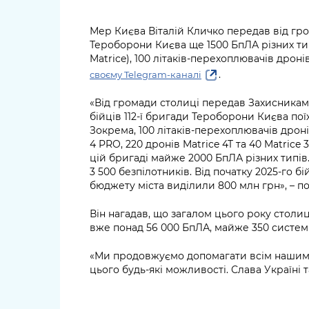
Мер Києва Віталій Кличко передав від гро
Тероборони Києва ще 1500 БпЛА різних тип
Matrice), 100 літаків-перехоплювачів дрон
.
своєму Telegram-каналі
«Від громади столиці передав Захисникам
бійців 112-ї бригади Тероборони Києва пої
Зокрема, 100 літаків-перехоплювачів дронів
4 PRO, 220 дронів Matrice 4T та 40 Matrice
цій бригаді майже 2000 БпЛА різних типів
3 500 безпілотників. Від початку 2025-го б
бюджету міста виділили 800 млн грн», – п
Він нагадав, що загалом цього року стол
вже понад 56 000 БпЛА, майже 350 систем Р
«Ми продовжуємо допомагати всім нашим 
цього будь-які можливості. Слава Україні т