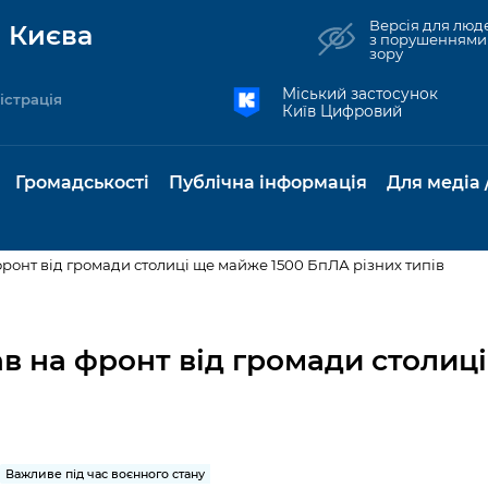
Версія для люд
 Києва
з порушеннями
зору
Міський застосунок
істрація
Київ Цифровий
Громадськості
Публічна інформація
Для медіа 
фронт від громади столиці ще майже 1500 БпЛА різних типів
та комунальні
Реєстр громадських
Рішення Київради
Доступ до
Містобудування та
Консультації з
Норм
Нови
об'єднань
публічної
земельні ділянки
громадськістю
база
Анон
в на фронт від громади столиц
Контактна інформація
інформації
бсидії та
Громадські слухання
Культура, спорт,
Громадська рад
Питан
Медіа
Графік роботи та прийому
ий захист
Про систему
дозвілля
відпов
рея
Місцеві ініціативи
громадян
Петиції
обліку публічної
публі
свідоцтва та
Бізнес та ліцензування
Підп
інформації
інфо
Важливе під час воєнного стану