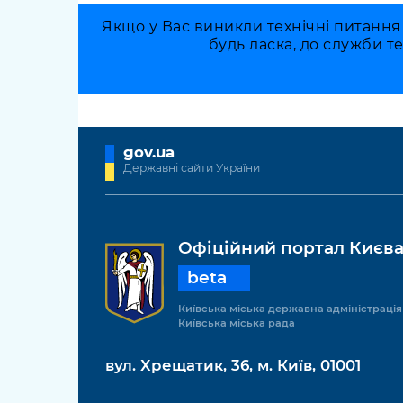
Якщо у Вас виникли технічні питання
будь ласка, до служби т
gov.ua
Державні сайти України
Офіційний портал Києв
beta
Київська міська державна адміністрація
Київська міська рада
вул. Хрещатик, 36, м. Київ, 01001