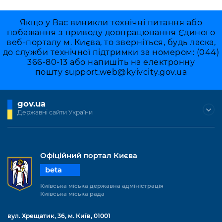
Якщо у Вас виникли технічні питання або
побажання з приводу доопрацювання Єдиного
веб-порталу м. Києва, то зверніться, будь ласка,
до служби технічної підтримки за номером: (044)
366-80-13 або напишіть на електронну
пошту
support.web@kyivcity.gov.ua
gov.ua
Державні сайти України
Офіційний портал Києва
beta
Київська міська державна адміністрація
Київська міська рада
вул. Хрещатик, 36, м. Київ, 01001