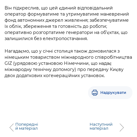
Він підкреслив, що цей єдиний відповідальний
оператор формуватиме та утримуватиме маневрений
фонд автономних джерел живлення; забезпечуватиме
їх облік, збереження та готовність до роботи;
оперативно розгортатиме генератори на об’єктах, що
залишилися без електропостачання.
Нагадаємо, що у січні столиця також домовилася з
німецьким товариством міжнародного співробітництва
GIZ (урядовою установою Німеччини, що надає
міжнародну технічну допомогу) про передачу Києву
двох додаткових когенераційних установок.
Надрукувати
Попередні
Наступний
й матеріал
матеріал