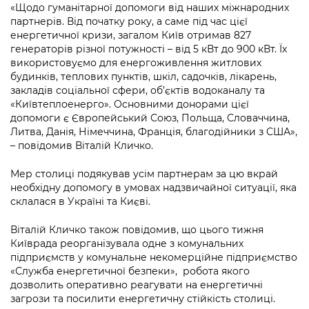
Підприємства, установи, організації
«
Щодо гуманітарної допомоги від наших міжнародних
Уряд» – місцевий рівень»
Про відкриті дані
Портал Захисників та Захисниць
партнерів. Від початку року, а саме під час цієї
Kyiv International Relations
енергетичної кризи, загалом Київ отримав 827
Важливе під час воєнного стану
Портал даних Києва
Безбар'єрність
генераторів різної потужності – від 5 кВт до 900 кВт. Їх
Річні звіти
використовуємо для енергоживлення житлових
Публічні дашборди
будинків, теплових пунктів, шкіл, садочків, лікарень,
Портал послуг
закладів соціальної сфери, об’єктів водоканалу та
Гендерна політика
«Київтеплоенерго». Основними донорами цієї
Міський застосунок Київ Цифровий
допомоги є Європейський Союз, Польща, Словаччина,
Безбар'єрність
Литва, Данія, Німеччина, Франція, благодійники з США»,
Важливе під час воєнного стану
– повідомив Віталій Кличко.
Київська міська військова адміністрація
Мер столиці подякував усім партнерам за цю вкрай
необхідну допомогу в умовах надзвичайної ситуації, яка
склалася в Україні та Києві.
Віталій Кличко також повідомив, що цього тижня
Київрада реорганізувала одне з комунальних
підприємств у комунальне некомерційне підприємство
«Служба енергетичної безпеки», робота якого
дозволить оперативно реагувати на енергетичні
загрози та посилити енергетичну стійкість столиці.