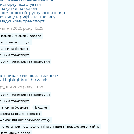
артаментам економіки та
нспорту підготувати
рахунки на основі
номічного обґрунтування щодо
егляду тарифів на проїзд у
мадському транспорті
квітня 2026 року, 15:25
ївський міський голова
їв та міська влада
нанси та бюджет
ський транспорт
роги, транспорт та парковки
в: найважливіше за тиждень |
v. Highlights of the week
грудня 2025 року, 19:39
роги, транспорт та парковки
ський транспорт
нанси та бюджет
Бюджет
зпека та правопорядок
жливе під час воєнного стану
помога при пошкодженні та знищенні нерухомого майна
їв та міська влада