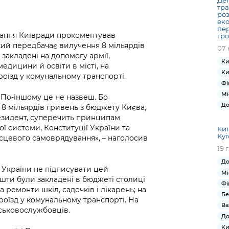
Деп
тра
роз
еко
пер
ідання Київради прокоментував
гро
ий передбачає вилучення 8 мільярдів
07 
закладені на допомогу армії,
Ки
медицини й освіти в місті, на
Ки
роїзд у комунальному транспорті.
Фі
Мі
 По-іншому це не назвеш. Бо
До
8 мільярдів гривень з бюджету Києва,
езидент, суперечить принципам
ї системи, Конституції України та
Киї
Kyi
ісцевого самоврядування», – наголосив
19 
До
 України не підписувати цей
Мі
шти були закладені в бюджеті столиці
Фі
 ремонти шкіл, садочків і лікарень; на
Бе
роїзд у комунальному транспорті. На
Ва
йськовослужбовців.
До
Ки