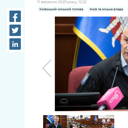
11 вересня 2025 року, 12:22
довідки
Структура
Київський міський голова
Київ та міська влада
Лікарні 
Рішення та розпорядження
Освіта та
Проєкти розпоряджень, що
заклади
перебувають на погодженні
КМВА
Дороги, 
парковки
Навколи
середови