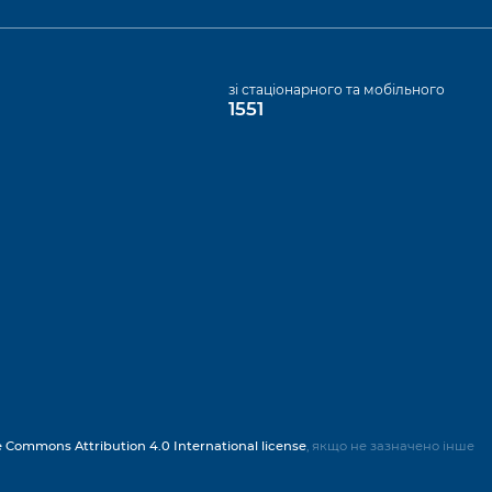
а
зі стаціонарного та мобільного
1551
e Commons Attribution 4.0 International license
, якщо не зазначено інше