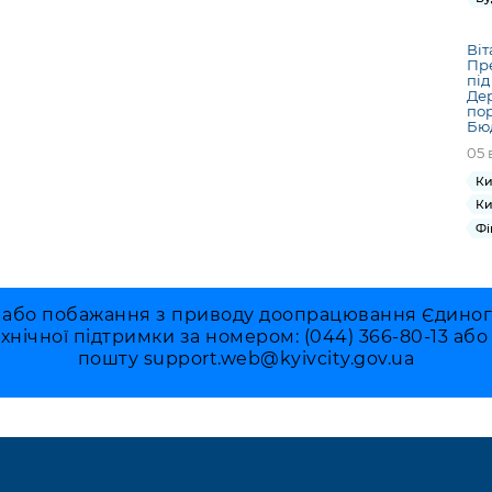
Віт
Пре
під
Де
пор
Бю
05 
Ки
Ки
Фі
 або побажання з приводу доопрацювання Єдиного 
ехнічної підтримки за номером: (044) 366-80-13 аб
пошту
support.web@kyivcity.gov.ua