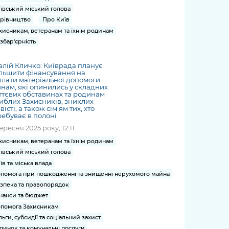
ївський міський голова
рівництво
Про Київ
хисникам, ветеранам та їхнім родинам
збар'єрність
алій Кличко: Київрада планує
льшити фінансування на
лати матеріальної допомоги
нам, які опинились у складних
тєвих обставинах та родинам
иблих Захисників, зниклих
вісті, а також сім’ям тих, хто
ебуває в полоні
вересня 2025 року, 12:11
хисникам, ветеранам та їхнім родинам
ївський міський голова
їв та міська влада
помога при пошкодженні та знищенні нерухомого майна
зпека та правопорядок
нанси та бюджет
помога Захисникам
льги, субсидії та соціальний захист
динок та комунальні послуги