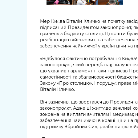
Мер Києва Віталій Кличко на початку зас
підписаний Президентом законопроєкт, як
гривень з бюджету столиці. Ці кошти були 
реабілітацію військових, на забезпечення 
забезпечення найнижчої у країні ціни на п
«Відбулося фактично пограбування Києва!
законопроєкт, який передбачає вилучення 
що ухвалив парламент і таки підписав Пр
самостійності та збалансованості бюджетно
Закону «Про столицю». І порушує права м
Віталій Кличко.
Він зазначив, що звертався до Президента
законопроєкт. Адже ці життєво важливі ко
зокрема на виплати вчителям і медикам; на
забезпечення найнижчої в країні ціни на п
підтримку Збройних Сил, реабілітацію ві