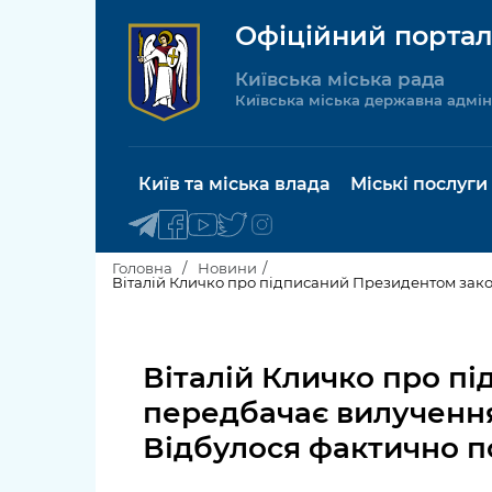
Офіційний портал
Київська міська рада
Київська міська державна адмін
Київ та міська влада
Міські послуги
Головна
Новини
Київський міський голова
Будинок 
послуги
Віталій Кличко про п
Київська міська рада
Пільги, су
передбачає вилучення
Про Київ
соціальн
Відбулося фактично п
Керівництво КМДА
Паспорт, 