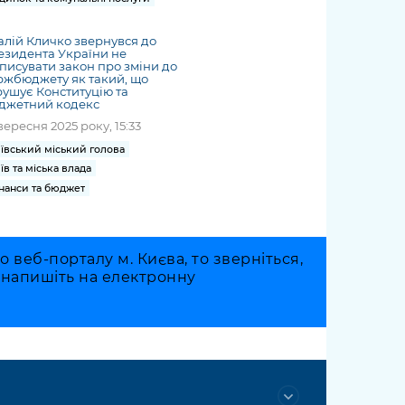
алій Кличко звернувся до
зидента України не
писувати закон про зміни до
ржбюджету як такий, що
ушує Конституцію та
джетний кодекс
вересня 2025 року, 15:33
ївський міський голова
їв та міська влада
нанси та бюджет
веб-порталу м. Києва, то зверніться,
о напишіть на електронну