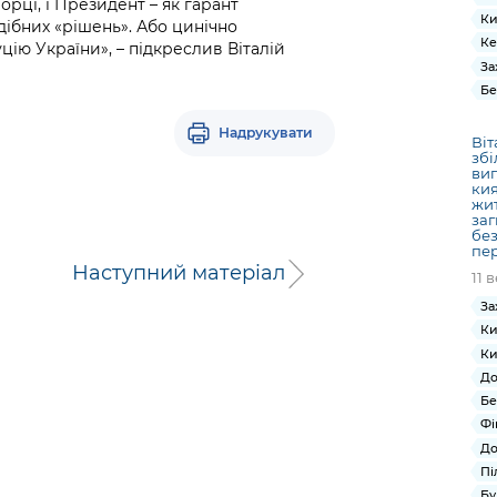
орці, і Президент – як гарант
Ки
одібних «рішень». Або цинічно
Ке
цію України», – підкреслив Віталій
За
Бе
Надрукувати
Віт
збі
вип
кия
жит
заг
без
пер
Наступний матеріал
11 
За
Ки
Ки
До
Бе
Фі
До
Пі
Бу