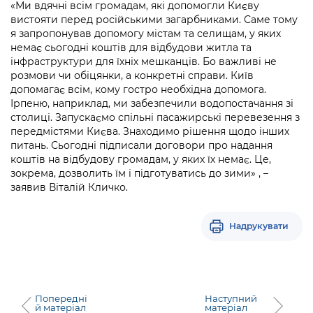
Підприємства, установи, організації
«Ми вдячні всім громадам, які допомогли Києву
Уряд» – місцевий рівень»
Про відкриті дані
вистояти перед російськими загарбниками. Саме тому
Портал Захисників та Захисниць
я запропонував допомогу містам та селищам, у яких
Kyiv International Relations
Важливе під час воєнного стану
Портал даних Києва
немає сьогодні коштів для відбудови житла та
Безбар'єрність
інфраструктури для їхніх мешканців. Бо важливі не
Річні звіти
Публічні дашборди
розмови чи обіцянки, а конкретні справи. Київ
Портал послуг
допомагає всім, кому гостро необхідна допомога.
Гендерна політика
Ірпеню, наприклад, ми забезпечили водопостачання зі
Міський застосунок Київ Цифровий
столиці. Запускаємо спільні пасажирські перевезення з
Безбар'єрність
передмістями Києва. Знаходимо рішення щодо інших
Важливе під час воєнного стану
питань. Сьогодні підписали договори про надання
Київська міська військова адміністрація
коштів на відбудову громадам, у яких їх немає. Це,
зокрема, дозволить їм і підготуватись до зими» , –
заявив Віталій Кличко.
Надрукувати
Попередні
Наступний
й матеріал
матеріал