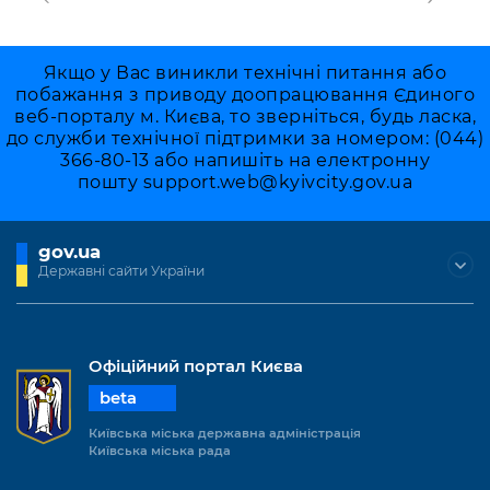
Якщо у Вас виникли технічні питання або
побажання з приводу доопрацювання Єдиного
веб-порталу м. Києва, то зверніться, будь ласка,
до служби технічної підтримки за номером: (044)
366-80-13 або напишіть на електронну
пошту
support.web@kyivcity.gov.ua
gov.ua
Державні сайти України
Офіційний портал Києва
beta
Київська міська державна адміністрація
Київська міська рада