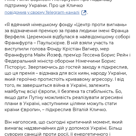
Підприємства, установи, організації
Уряд» – місцевий рівень»
підтримку України. Про це Кличко
Про відкриті дані
Портал Захисників та Захисниць
.
повідомив у своєму Telegram-каналі
Kyiv International Relations
Важливе під час воєнного стану
Портал даних Києва
Безбар'єрність
«Я вдячний німецькому фонду «Центр проти вигнань»
Річні звіти
за відзначення премією за права людини імені Франца
Публічні дашборди
Портал послуг
Верфеля. Церемонія відбулася в найвідомішому соборі
Гендерна політика
Франкфурта – Паульскірхе. В ній взяли участь та
Міський застосунок Київ Цифровий
виступили голова Фонду Крістіан Вагнер, мер
Безбар'єрність
Франкфурта Майк Йозеф, премʼєр Гессена Борис Рейн і
Важливе під час воєнного стану
Федеральний міністр оборони Німеччини Борис
Київська міська військова адміністрація
Пісторіус. Звертаючись до гостей заходу я підкреслив,
що ця премія – відзнака для всіх киян, народу України,
який героїчно протистоїть кривавому агресору. І від
того, як завершиться війна в Україні, залежить
майбутнє всієї Європи, її безпека та стабільність. Бо,
якщо дати Путіну можливість реалізувати агресивні
плани в Україні, наступними цілями можуть стати
країни Європи», – підкреслив Віталій Кличко.
Він наголосив, що сьогодні критичний момент, який
вимагає надзвичайних дій у допомозі Україні. Більш
суворих санкцій проти росії, її енергетичного і