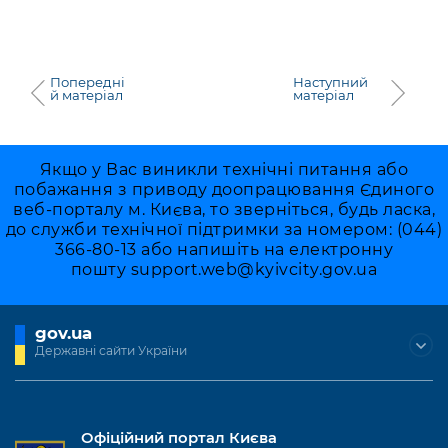
Попередні
Наступний
й матеріал
матеріал
Якщо у Вас виникли технічні питання або
побажання з приводу доопрацювання Єдиного
веб-порталу м. Києва, то зверніться, будь ласка,
до служби технічної підтримки за номером: (044)
366-80-13 або напишіть на електронну
пошту
support.web@kyivcity.gov.ua
gov.ua
Державні сайти України
Офіційний портал Києва