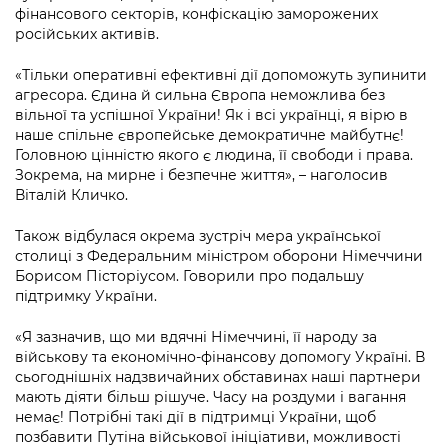
фінансового секторів, конфіскацію заморожених
російських активів.
«Тільки оперативні ефективні дії допоможуть зупинити
агресора. Єдина й сильна Європа неможлива без
вільної та успішної України! Як і всі українці, я вірю в
наше спільне європейське демократичне майбутнє!
Головною цінністю якого є людина, її свободи і права.
Зокрема, на мирне і безпечне життя», – наголосив
Віталій Кличко.
Також відбулася окрема зустріч мера української
столиці з Федеральним міністром оборони Німеччини
Борисом Пісторіусом. Говорили про подальшу
підтримку України.
«Я зазначив, що ми вдячні Німеччині, її народу за
військову та економічно-фінансову допомогу Україні. В
сьогоднішніх надзвичайних обставинах наші партнери
мають діяти більш рішуче. Часу на роздуми і вагання
немає! Потрібні такі дії в підтримці України, щоб
позбавити Путіна військової ініціативи, можливості