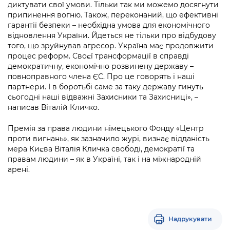
диктувати свої умови. Тільки так ми можемо досягнути
припинення вогню. Також, переконаний, що ефективні
гарантії безпеки – необхідна умова для економічного
відновлення України. Йдеться не тільки про відбудову
того, що зруйнував агресор. Україна має продовжити
процес реформ. Своєї трансформації в справді
демократичну, економічно розвинену державу –
повноправного члена ЄС. Про це говорять і наші
партнери. І в боротьбі саме за таку державу гинуть
сьогодні наші відважні Захисники та Захисниці», –
написав Віталій Кличко.
Премія за права людини німецького Фонду «Центр
проти вигнань», як зазначило журі, визнає відданість
мера Києва Віталія Кличка свободі, демократії та
правам людини – як в Україні, так і на міжнародній
арені.
Надрукувати