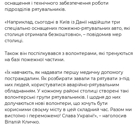
Підприємства, установи, організації
оснащення і технічного забезпечення роботи
Уряд» – місцевий рівень»
Про відкриті дані
Портал Захисників та Захисниць
підрозділів рятувальників.
Kyiv International Relations
Важливе під час воєнного стану
Портал даних Києва
Безбар'єрність
«Наприклад, сьогодні в Київ із Данії надійшли три
Річні звіти
спеціально оснащених пожежно-рятувальних авто, які
Публічні дашборди
столиця отримала безкоштовно», – повідомив мер
Портал послуг
столиці.
Гендерна політика
Міський застосунок Київ Цифровий
Також він поспілкувався з волонтерами, які тренуються
Безбар'єрність
на базі пожежної частини.
Важливе під час воєнного стану
Київська міська військова адміністрація
«Їх навчають, як надавати першу медичну допомогу
постраждалим. Як розбирати завали та рятувати з-під
них людей, користуватися аварійно-рятувальним
обладнанням. У кожному районі столиці створені такі
волонтерські групи рятувальників. І щодня до них
долучаються нові волонтери, що хочуть бути
корисними своєму місту в цей складний час. Разом ми
вистоїмо і переможемо! Слава Україні!», – наголосив
Віталій Кличко.