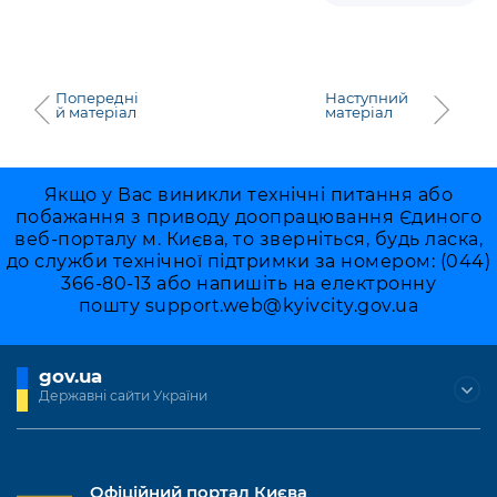
Попередні
Наступний
й матеріал
матеріал
Якщо у Вас виникли технічні питання або
побажання з приводу доопрацювання Єдиного
веб-порталу м. Києва, то зверніться, будь ласка,
до служби технічної підтримки за номером: (044)
366-80-13 або напишіть на електронну
пошту
support.web@kyivcity.gov.ua
gov.ua
Державні сайти України
Офіційний портал Києва