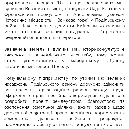
інформації
орієнтовною площею 9,8 га, що розташована між
Рішення та розпорядження
Освіта та навчальні заклади
Громадська експертиза
Медіагалерея
вулицею Воздвиженською, провулком Ладо Кецховелі,
Інформація з обмеженим доступом
Портал Послуг
Фролівським провулком і Андріївським узвозом
Проєкти розпоряджень, що
Дороги, транспорт та парковки
Громадський бюджет
Підписатися на новини та анонси від
(історична місцевість – Замкова гора) у Подільському
перебувають на погодженні КМВА
Подати запит онлайн
КМДА / Subscribe to announcements
районі. Таке рішення депутати Київради ухвалили з
Навколишнє середовище міста
Консультації з громадськістю
from the KCSA
метою охорони зелених насаджень і збереження
Рішення Київради
Проекти нормативно-правових та
рекреаційної цінності цієї території.
Містобудування та земельні ділянки
Громадська рада
інших актів
Порядок акредитації медіа /
Контактна інформація
Зазначена земельна ділянка має історико-культурне
Accreditation process
Культура, спорт, дозвілля
Петиції
Нормативна база
значення загальноміського масштабу, тому новий
Графік роботи та прийому громадян
статус унеможливить у майбутньому забудову
Подати журналістський запит /
Бізнес та ліцензування
Відкритий бюджет
історичної місцевості Подолу.
Питання і відповіді про публічну
Submitting a media request
Вакансії
інформацію
Фінанси та бюджет
Контактний центр
Комунальному підприємству по утриманню зелених
Зйомки в лікарнях в умовах воєнного
Статистика
насаджень Подільського району доручено здійснити
Порядок оскарження рішень, дій чи
стану / Rules for media coverage of
Безпека та правопорядок
Допомога учасникам АТО
всі належні організаційно-правові заходи щодо
бездіяльності розпорядників інформації
hospitals at work under martial law
Звернення громадян
оформлення права постійного користування ділянкою,
Ритуальні послуги
розробити проект землеустрою, благоустрою та
Рада з питань внутрішньо переміщених
Звіти про опрацювання запитів на
Контакти для медіа / Contacts for mass
Регуляторна діяльність
озеленення земельної ділянки, вжити заходів щодо
осіб при Київській міській військовій
публічну інформацію
media
державної реєстрації права постійного користування
Іноземцям / For foreigners
адміністрації
Промисловість і наука Києва
земельною ділянкою, здійснити розрахунок
Інформація для споживачів
нормативного обсягу річного фінансування на догляд і
Пам'ятки культурної спадщини
«Ініціатива «Партнерство «Відкритий