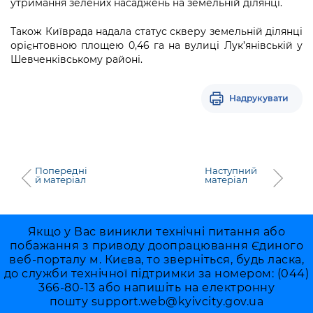
утримання зелених насаджень на земельній ділянці.
Підприємства, установи, організації
Уряд» – місцевий рівень»
Про відкриті дані
Портал Захисників та Захисниць
Також Київрада надала статус скверу земельній ділянці
Kyiv International Relations
Важливе під час воєнного стану
Портал даних Києва
орієнтовною площею 0,46 га на вулиці Лук’янівській у
Безбар'єрність
Шевченківському районі.
Річні звіти
Публічні дашборди
Портал послуг
Гендерна політика
Надрукувати
Міський застосунок Київ Цифровий
Безбар'єрність
Важливе під час воєнного стану
Київська міська військова адміністрація
Попередні
Наступний
й матеріал
матеріал
Якщо у Вас виникли технічні питання або
побажання з приводу доопрацювання Єдиного
веб-порталу м. Києва, то зверніться, будь ласка,
до служби технічної підтримки за номером: (044)
366-80-13 або напишіть на електронну
пошту
support.web@kyivcity.gov.ua