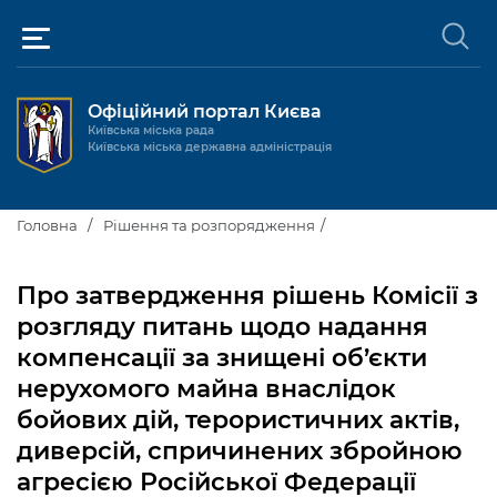
Офіційний портал Києва
Київська міська рада
Київська міська державна адміністрація
Київ та міська влада
Головна
Рішення та розпорядження
Міські послуги
Київський міський голова
Про затвердження рішень Комісії з
Громадськості
розгляду питань щодо надання
Київська міська рада
Будинок та комунальні послуги
компенсації за знищені об’єкти
Публічна інформація
Про Київ
Пільги, субсидії та соціальний захист
Реєстр громадських об'єднань
нерухомого майна внаслідок
бойових дій, терористичних актів,
Керівництво КМДА
Для медіа / For Media
Паспорт, свідоцтва та довідки
Громадські слухання
Доступ до публічної інформації
диверсій, спричинених збройною
Структура
Версія для людей з
Лікарні та медицина
Запобігання
Місцеві ініціативи
Про систему обліку публічної
агресією Російської Федерації
Новини та Анонси
порушеннями
корупції
зору