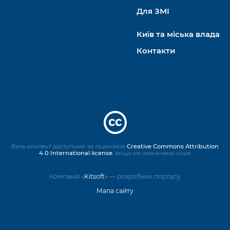
Для ЗМІ
Київ та міська влада
Контакти
Весь контент доступний за ліцензією
Creative Commons Attribution
4.0 International license
, якщо не зазначено інше
Компанія «
Kitsoft
» — розробник порталу
Мапа сайту