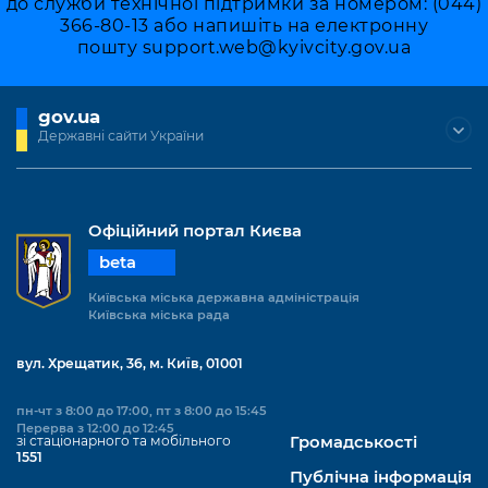
до служби технічної підтримки за номером: (044)
Підприємства, установи, організації
Уряд» – місцевий рівень»
Про відкриті дані
366-80-13 або напишіть на електронну
Портал Захисників та Захисниць
пошту
support.web@kyivcity.gov.ua
Kyiv International Relations
Важливе під час воєнного стану
Портал даних Києва
Безбар'єрність
Річні звіти
Публічні дашборди
gov.ua
Портал послуг
Державні сайти України
Гендерна політика
Міський застосунок Київ Цифровий
Безбар'єрність
Важливе під час воєнного стану
Офіційний портал Києва
Київська міська військова адміністрація
beta
Київська міська державна адміністрація
Київська міська рада
вул. Хрещатик, 36, м. Київ, 01001
пн-чт з 8:00 до 17:00, пт з 8:00 до 15:45
Перерва з 12:00 до 12:45
зі стаціонарного та мобільного
Громадськості
1551
Публічна інформація