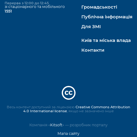
Перерва з 12:00 до 12:45
зі стаціонарного та мобільного
Громадськості
1551
Публічна інформація
Для ЗМІ
Київ та міська влада
Контакти
Весь контент доступний за ліцензією
Creative Commons Attribution
4.0 International license
, якщо не зазначено інше
Компанія «
Kitsoft
» — розробник порталу
Мапа сайту