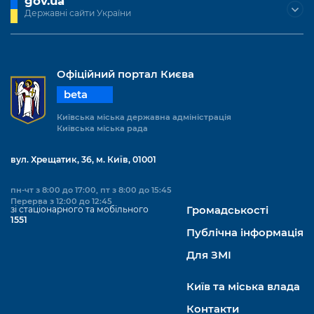
gov.ua
Підприємства, установи, організації
Уряд» – місцевий рівень»
Про відкриті дані
Державні сайти України
Портал Захисників та Захисниць
Kyiv International Relations
Важливе під час воєнного стану
Портал даних Києва
Безбар'єрність
Річні звіти
Публічні дашборди
Офіційний портал Києва
Портал послуг
Гендерна політика
beta
Міський застосунок Київ Цифровий
Київська міська державна адміністрація
Безбар'єрність
Київська міська рада
Важливе під час воєнного стану
Київська міська військова адміністрація
вул. Хрещатик, 36, м. Київ, 01001
пн-чт з 8:00 до 17:00, пт з 8:00 до 15:45
Перерва з 12:00 до 12:45
зі стаціонарного та мобільного
Громадськості
1551
Публічна інформація
Для ЗМІ
Київ та міська влада
Контакти