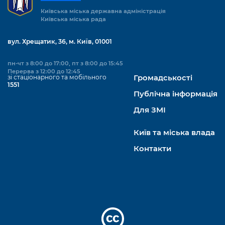
Підприємства, установи, організації
Уряд» – місцевий рівень»
Про відкриті дані
Київська міська державна адміністрація
Портал Захисників та Захисниць
Київська міська рада
Kyiv International Relations
Важливе під час воєнного стану
Портал даних Києва
Безбар'єрність
вул. Хрещатик, 36, м. Київ, 01001
Річні звіти
Публічні дашборди
Портал послуг
пн-чт з 8:00 до 17:00, пт з 8:00 до 15:45
Гендерна політика
Перерва з 12:00 до 12:45
зі стаціонарного та мобільного
Громадськості
Міський застосунок Київ Цифровий
1551
Безбар'єрність
Публічна інформація
Важливе під час воєнного стану
Київська міська військова адміністрація
Для ЗМІ
Київ та міська влада
Контакти