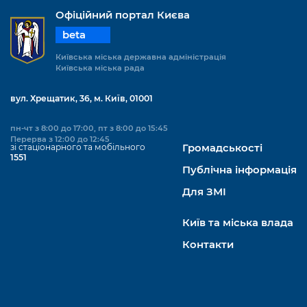
Підприємства, установи, організації
Уряд» – місцевий рівень»
Про відкриті дані
Офіційний портал Києва
Портал Захисників та Захисниць
Kyiv International Relations
beta
Важливе під час воєнного стану
Портал даних Києва
Безбар'єрність
Київська міська державна адміністрація
Річні звіти
Київська міська рада
Публічні дашборди
Портал послуг
Гендерна політика
вул. Хрещатик, 36, м. Київ, 01001
Міський застосунок Київ Цифровий
Безбар'єрність
пн-чт з 8:00 до 17:00, пт з 8:00 до 15:45
Важливе під час воєнного стану
Перерва з 12:00 до 12:45
Київська міська військова адміністрація
зі стаціонарного та мобільного
Громадськості
1551
Публічна інформація
Для ЗМІ
Київ та міська влада
Контакти