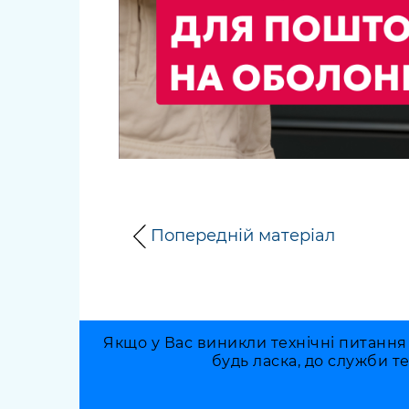
Попередній матеріал
Якщо у Вас виникли технічні питання
будь ласка, до служби т