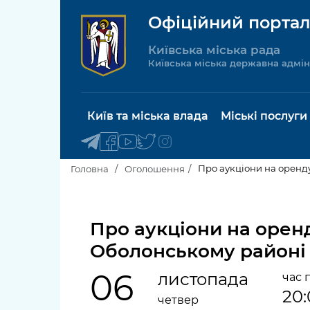
Офіційний портал
Київська міська рада
Київська міська державна адмін
Київ та міська влада
Міські послуги
Про аукціони на оренд
Головна
Оголошення
Київський міський голова
Будинок 
послуги
Про аукціони на орен
Київська міська рада
Оболонському районі
Пільги, су
Про Київ
соціальн
06
листопада
час 
20
Керівництво КМДА
Паспорт, 
четвер