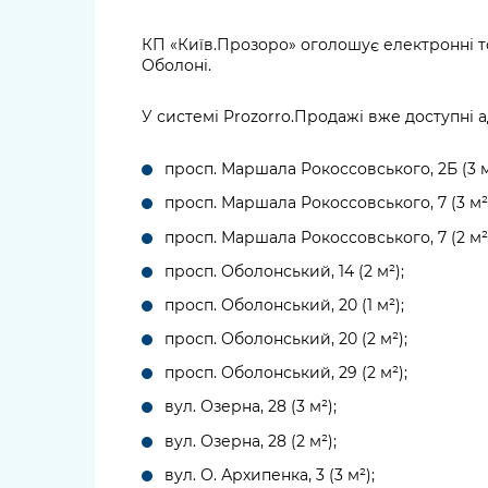
довідки
Структура
КП «Київ.Прозоро» оголошує електронні т
Лікарні 
Оболоні.
Рішення та розпорядження
Освіта та
У системі Prozorro.Продажі вже доступні 
Проєкти розпоряджень, що
заклади
перебувають на погодженні
просп. Маршала Рокоссовського, 2Б (3 м
КМВА
Дороги, 
парковки
просп. Маршала Рокоссовського, 7 (3 м²
просп. Маршала Рокоссовського, 7 (2 м²
Навколи
середови
просп. Оболонський, 14 (2 м²);
просп. Оболонський, 20 (1 м²);
просп. Оболонський, 20 (2 м²);
просп. Оболонський, 29 (2 м²);
вул. Озерна, 28 (3 м²);
вул. Озерна, 28 (2 м²);
вул. О. Архипенка, 3 (3 м²);