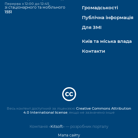
Перерва з 12:00 до 12:45
зі стаціонарного та мобільного
Громадськості
1551
Публічна інформація
Для ЗМІ
Київ та міська влада
Контакти
Весь контент доступний за ліцензією
Creative Commons Attribution
4.0 International license
, якщо не зазначено інше
Компанія «
Kitsoft
» — розробник порталу
Мапа сайту