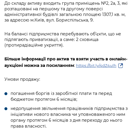
Підприємства, установи, організації
До складу активу входить група приміщень №2, 2а, 3, які
Уряд» – місцевий рівень»
Про відкриті дані
Портал Захисників та Захисниць
розташовані на першому та другому поверсі
Kyiv International Relations
адміністративної будівлі загальною площею 1307,1 кв. м,
Важливе під час воєнного стану
Портал даних Києва
за адресою м.Київ, вул. Бориспільська, 9.
Безбар'єрність
Річні звіти
Публічні дашборди
Портал послуг
На балансі підприємства перебувають об’єкти, що не
Гендерна політика
підлягають приватизації, а саме: 2 сховища
(протирадіаційне укриття).
Міський застосунок Київ Цифровий
Безбар'єрність
Важливе під час воєнного стану
Більше інформації про актив та взяти участь в онлайн-
Київська міська військова адміністрація
аукціоні можна за посиланням
:
https://bit.ly/4dZ4ulh
Умови продажу:
погашення боргів із заробітної плати та перед
бюджетом протягом 6 місяців;
недопущення звільнення працівників підприємства з
ініціативи нового власника чи уповноваженого ним
органу протягом 6 місяців з дня переходу до нього
права власності.