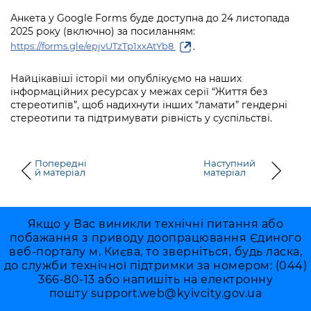
Підприємства, установи, організації
Уряд» – місцевий рівень»
Про відкриті дані
Анкета у Google Forms буде доступна до 24 листопада
Портал Захисників та Захисниць
2025 року (включно) за посиланням:
Kyiv International Relations
Важливе під час воєнного стану
Портал даних Києва
.
https://forms.gle/epjvUTzTp1xxAtYb8
Безбар'єрність
Річні звіти
Публічні дашборди
Портал послуг
Найцікавіші історії ми опублікуємо на наших
Гендерна політика
інформаційних ресурсах у межах серії “Життя без
стереотипів”, щоб надихнути інших “ламати” гендерні
Міський застосунок Київ Цифровий
стереотипи та підтримувати рівність у суспільстві.
Безбар'єрність
Важливе під час воєнного стану
Київська міська військова адміністрація
Попередні
Наступний
й матеріал
матеріал
Якщо у Вас виникли технічні питання або
побажання з приводу доопрацювання Єдиного
веб-порталу м. Києва, то зверніться, будь ласка,
до служби технічної підтримки за номером: (044)
366-80-13 або напишіть на електронну
пошту
support.web@kyivcity.gov.ua