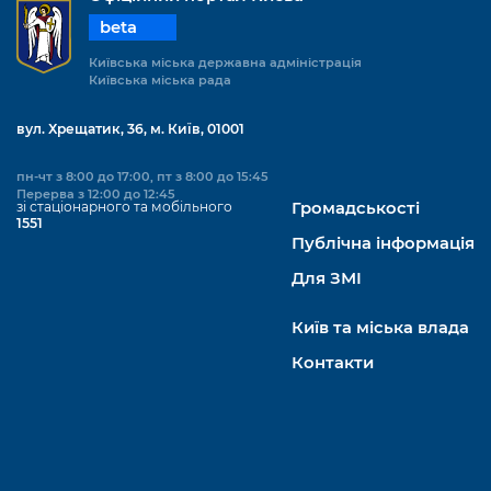
Підприємства, установи, організації
Уряд» – місцевий рівень»
Про відкриті дані
beta
Портал Захисників та Захисниць
Kyiv International Relations
Важливе під час воєнного стану
Київська міська державна адміністрація
Портал даних Києва
Безбар'єрність
Київська міська рада
Річні звіти
Публічні дашборди
Портал послуг
вул. Хрещатик, 36, м. Київ, 01001
Гендерна політика
Міський застосунок Київ Цифровий
пн-чт з 8:00 до 17:00, пт з 8:00 до 15:45
Безбар'єрність
Перерва з 12:00 до 12:45
зі стаціонарного та мобільного
Громадськості
Важливе під час воєнного стану
1551
Київська міська військова адміністрація
Публічна інформація
Для ЗМІ
Київ та міська влада
Контакти