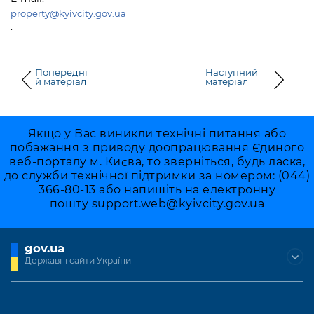
property@kyivcity.gov.ua
.
Попередні
Наступний
й матеріал
матеріал
Якщо у Вас виникли технічні питання або
побажання з приводу доопрацювання Єдиного
веб-порталу м. Києва, то зверніться, будь ласка,
до служби технічної підтримки за номером: (044)
366-80-13 або напишіть на електронну
пошту
support.web@kyivcity.gov.ua
gov.ua
Державні сайти України