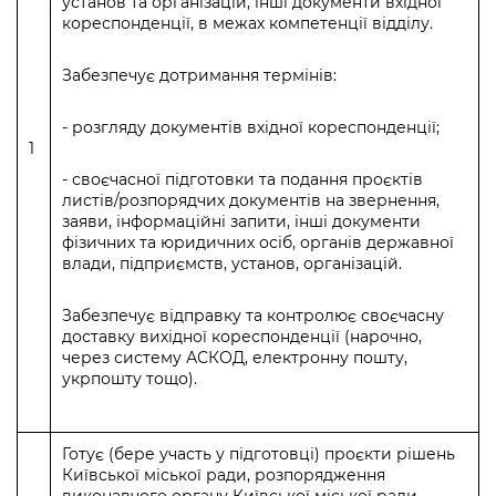
установ та організацій, інші документи вхідної
Підприємства, установи, організації
Уряд» – місцевий рівень»
Про відкриті дані
кореспонденції, в межах компетенції відділу.
Портал Захисників та Захисниць
Kyiv International Relations
Важливе під час воєнного стану
Портал даних Києва
Забезпечує дотримання термінів:
Безбар'єрність
Річні звіти
Публічні дашборди
Портал послуг
- розгляду документів вхідної кореспонденції;
Гендерна політика
1
Міський застосунок Київ Цифровий
- своєчасної підготовки та подання проєктів
Безбар'єрність
листів/розпорядчих документів на звернення,
Важливе під час воєнного стану
заяви, інформаційні запити, інші документи
Київська міська військова адміністрація
фізичних та юридичних осіб, органів державної
влади, підприємств, установ, організацій.
Забезпечує відправку та контролює своєчасну
доставку вихідної кореспонденції (нарочно,
через систему АСКОД, електронну пошту,
укрпошту тощо).
Готує (бере участь у підготовці) проєкти рішень
Київської міської ради, розпорядження