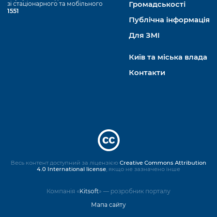
зі стаціонарного та мобільного
Громадськості
1551
Публічна інформація
Для ЗМІ
Київ та міська влада
Контакти
Весь контент доступний за ліцензією
Creative Commons Attribution
4.0 International license
, якщо не зазначено інше
Компанія «
Kitsoft
» — розробник порталу
Мапа сайту