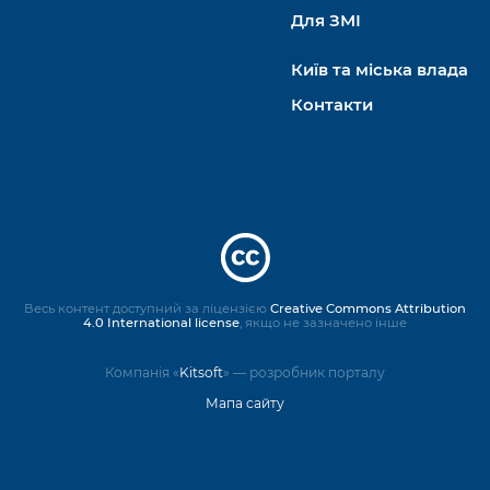
Для ЗМІ
Київ та міська влада
Контакти
Весь контент доступний за ліцензією
Creative Commons Attribution
4.0 International license
, якщо не зазначено інше
Компанія «
Kitsoft
» — розробник порталу
Мапа сайту