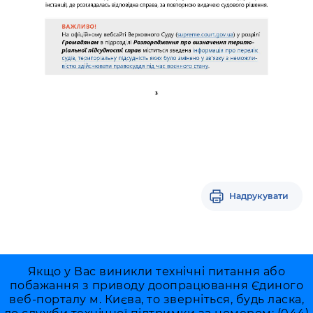
Надрукувати
Якщо у Вас виникли технічні питання або
побажання з приводу доопрацювання Єдиного
веб-порталу м. Києва, то зверніться, будь ласка,