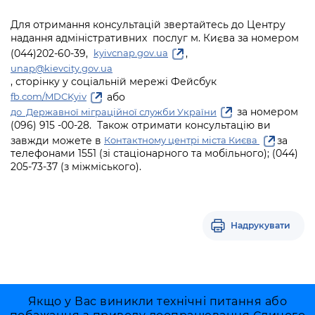
Для отримання консультацій звертайтесь до Центру
надання адміністративних послуг м. Києва за номером
(044)202-60-39,
,
kyivcnap.gov.ua
unap@kievcity.gov.ua
, сторінку у соціальній мережі Фейсбук
або
fb.com/MDCKyiv
за номером
до Державної міграційної служби України
(096) 915 -00-28. Також отримати консультацію ви
завжди можете в
за
Контактному центрі міста Києва
телефонами 1551 (зі стаціонарного та мобільного); (044)
205-73-37 (з міжміського).
Надрукувати
Якщо у Вас виникли технічні питання або