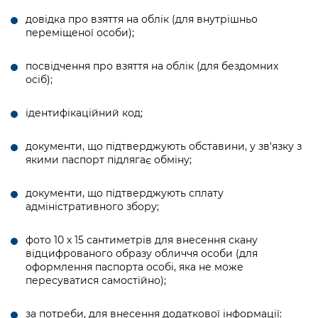
Підприємства, установи, організації
Уряд» – місцевий рівень»
Про відкриті дані
довідка про взяття на облік (для внутрішньо
Портал Захисників та Захисниць
переміщеної особи);
Kyiv International Relations
Важливе під час воєнного стану
Портал даних Києва
Безбар'єрність
Річні звіти
посвідчення про взяття на облік (для бездомних
Публічні дашборди
осіб);
Портал послуг
Гендерна політика
Міський застосунок Київ Цифровий
ідентифікаційний код;
Безбар'єрність
Важливе під час воєнного стану
документи, що підтверджують обставини, у зв'язку з
Київська міська військова адміністрація
якими паспорт підлягає обміну;
документи, що підтверджують сплату
адміністративного збору;
фото 10 х 15 сантиметрів для внесення скану
відцифрованого образу обличчя особи (для
оформлення паспорта особі, яка не може
пересуватися самостійно);
за потреби, для внесення додаткової інформації: