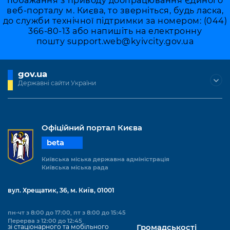
побажання з приводу доопрацювання Єдиного
веб-порталу м. Києва, то зверніться, будь ласка,
до служби технічної підтримки за номером: (044)
366-80-13 або напишіть на електронну
пошту
support.web@kyivcity.gov.ua
gov.ua
Державні сайти України
Офіційний портал Києва
beta
Київська міська державна адміністрація
Київська міська рада
вул. Хрещатик, 36, м. Київ, 01001
пн-чт з 8:00 до 17:00, пт з 8:00 до 15:45
Перерва з 12:00 до 12:45
зі стаціонарного та мобільного
Громадськості