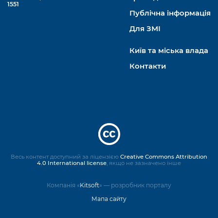
1551
Публічна інформація
Для ЗМІ
Київ та міська влада
Контакти
Весь контент доступний за ліцензією
Creative Commons Attribution
4.0 International license
, якщо не зазначено інше
Компанія «
Kitsoft
» — розробник порталу
Мапа сайту