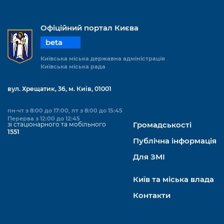
Підприємства, установи, організації
Уряд» – місцевий рівень»
Про відкриті дані
Портал Захисників та Захисниць
Kyiv International Relations
Важливе під час воєнного стану
Офіційний портал Києва
Портал даних Києва
Безбар'єрність
beta
Річні звіти
Публічні дашборди
Портал послуг
Київська міська державна адміністрація
Гендерна політика
Київська міська рада
Міський застосунок Київ Цифровий
Безбар'єрність
вул. Хрещатик, 36, м. Київ, 01001
Важливе під час воєнного стану
Київська міська військова адміністрація
пн-чт з 8:00 до 17:00, пт з 8:00 до 15:45
Перерва з 12:00 до 12:45
зі стаціонарного та мобільного
Громадськості
1551
Публічна інформація
Для ЗМІ
Київ та міська влада
Контакти