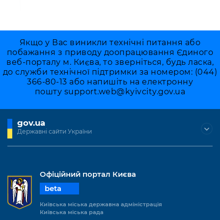
Якщо у Вас виникли технічні питання або
побажання з приводу доопрацювання Єдиного
веб-порталу м. Києва, то зверніться, будь ласка,
до служби технічної підтримки за номером: (044)
366-80-13 або напишіть на електронну
пошту
support.web@kyivcity.gov.ua
gov.ua
Державні сайти України
Офіційний портал Києва
beta
Київська міська державна адміністрація
Київська міська рада