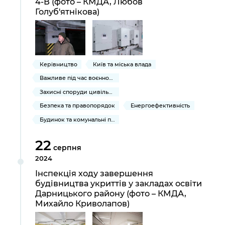
4-В (фото – КМДА, Любов
Підприємства, установи, організації
Уряд» – місцевий рівень»
Про відкриті дані
Голуб'ятнікова)
Портал Захисників та Захисниць
Kyiv International Relations
Важливе під час воєнного стану
Портал даних Києва
Безбар'єрність
Річні звіти
Публічні дашборди
Портал послуг
Керівництво
Київ та міська влада
Гендерна політика
Міський застосунок Київ Цифровий
Важливе під час воєнного стану
Безбар'єрність
Захисні споруди цивільного захисту
Важливе під час воєнного стану
Безпека та правопорядок
Енергоефективність
Київська міська військова адміністрація
Будинок та комунальні послуги
22
серпня
2024
Інспекція ходу завершення
будівництва укриттів у закладах освіти
Дарницького району (фото – КМДА,
Михайло Криволапов)