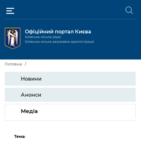
Офіційний портал Києва
Київська міська рада
Київська міська державна адміністрація
Київ та міська влада
Головна
Міські послуги
Новини
Київський міський голова
Громадськості
Київська міська рада
Будинок та комунальні послуги
Анонси
Публічна інформація
Про Київ
Пільги, субсидії та соціальний захист
Реєстр громадських об'єднань
Медіа
Керівництво КМДА
Для медіа / For Media
Паспорт, свідоцтва та довідки
Громадські слухання
Доступ до публічної інформації
Структура
Версія для людей з
Лікарні та медицина
Запобігання
Місцеві ініціативи
Про систему обліку публічної
Новини та Анонси
порушеннями
Тема:
корупції
зору