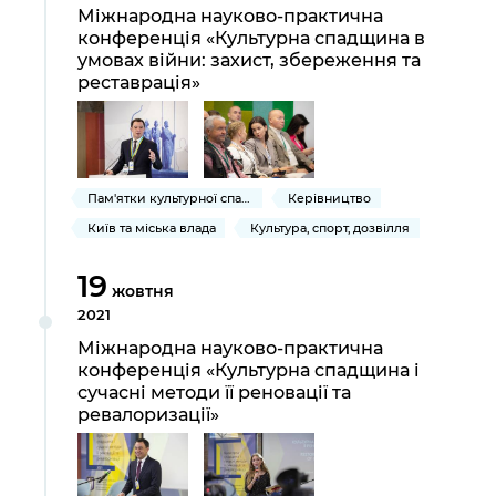
Підприємства, установи, організації
Міжнародна науково-практична
Уряд» – місцевий рівень»
Про відкриті дані
Портал Захисників та Захисниць
конференція «Культурна спадщина в
Kyiv International Relations
умовах війни: захист, збереження та
Важливе під час воєнного стану
Портал даних Києва
Безбар'єрність
реставрація»
Річні звіти
Публічні дашборди
Портал послуг
Гендерна політика
Міський застосунок Київ Цифровий
Безбар'єрність
Пам'ятки культурної спадщини
Керівництво
Важливе під час воєнного стану
Київ та міська влада
Культура, спорт, дозвілля
Київська міська військова адміністрація
19
жовтня
2021
Міжнародна науково-практична
конференція «Культурна спадщина і
сучасні методи її реновації та
ревалоризації»