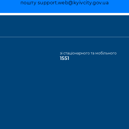
пошту
support.web@kyivcity.gov.ua
а
зі стаціонарного та мобільного
1551