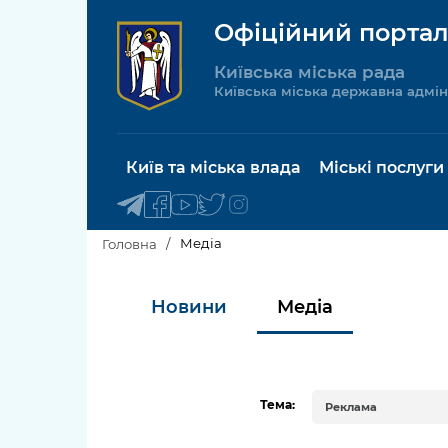
Офіційний портал
Київська міська рада
Київська міська державна адмін
Київ та міська влада
Міські послуги
Медіа
Головна
Київський міський голова
Будинок 
Новини
Медіа
послуги
Київська міська рада
Пільги, су
Про Київ
соціальн
Тема:
Реклама
Керівництво КМДА
Паспорт, 