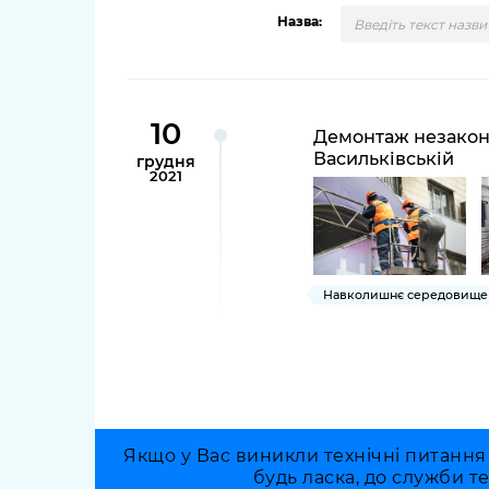
довідки
Назва:
Структура
Лікарні 
Рішення та розпорядження
Освіта та
Проєкти розпоряджень, що
10
заклади
Демонтаж незаконн
перебувають на погодженні
Васильківській
грудня
КМВА
Дороги, 
2021
парковки
Навколи
середови
Навколишнє середовище 
Якщо у Вас виникли технічні питання
будь ласка, до служби т