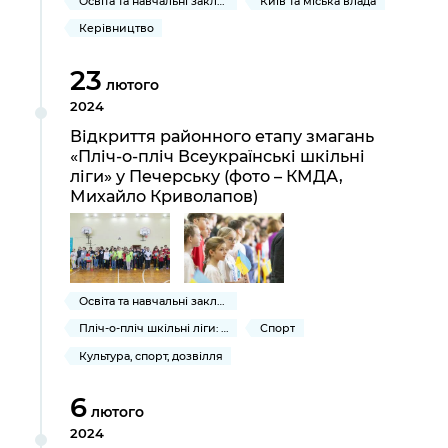
Освіта та навчальні заклади
Київ та міська влада
Керівництво
23
лютого
2024
Відкриття районного етапу змагань
«Пліч-о-пліч Всеукраїнські шкільні
ліги» у Печерську (фото – КМДА,
Михайло Криволапов)
Освіта та навчальні заклади
Пліч-о-пліч шкільні ліги: Київ
Спорт
Культура, спорт, дозвілля
6
лютого
2024