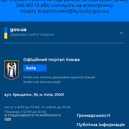
Підприємства, установи, організації
Уряд» – місцевий рівень»
366-80-13 або напишіть на електронну
Про відкриті дані
Портал Захисників та Захисниць
пошту
support.web@kyivcity.gov.ua
Kyiv International Relations
Важливе під час воєнного стану
Портал даних Києва
Безбар'єрність
Річні звіти
gov.ua
Публічні дашборди
Портал послуг
Державні сайти України
Гендерна політика
Міський застосунок Київ Цифровий
Безбар'єрність
Важливе під час воєнного стану
Офіційний портал Києва
Київська міська військова адміністрація
beta
Київська міська державна адміністрація
Київська міська рада
вул. Хрещатик, 36, м. Київ, 01001
пн-чт з 8:00 до 17:00, пт з 8:00 до 15:45
Перерва з 12:00 до 12:45
зі стаціонарного та мобільного
Громадськості
1551
Публічна інформація