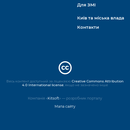
Для ЗМІ
Київ та міська влада
Контакти
Весь контент доступний за ліцензією
Creative Commons Attribution
4.0 International license
, якщо не зазначено інше
Компанія «
Kitsoft
» — розробник порталу
Мапа сайту