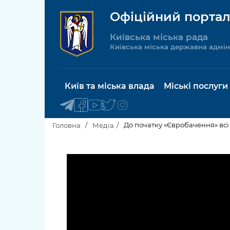
Офіційний портал
Київська міська рада
Київська міська державна адмін
Київ та міська влада
Міські послуги
До початку «Євробачення» всі
Головна
Медіа
Київський міський голова
Будинок 
послуги
Київська міська рада
Пільги, су
Про Київ
соціальн
Керівництво КМДА
Паспорт, 