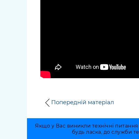
довідки
Структура
Лікарні 
Рішення та розпорядження
Освіта та
Проєкти розпоряджень, що
заклади
перебувають на погодженні
КМВА
Дороги, 
парковки
Навколи
середови
Попередній матеріал
Якщо у Вас виникли технічні питання
будь ласка, до служби т