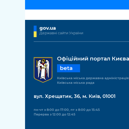
gov.ua
Державні сайти України
Офіційний портал Києв
beta
Київська міська державна адміністрація
Київська міська рада
вул. Хрещатик, 36, м. Київ, 01001
пн-чт з 8:00 до 17:00, пт з 8:00 до 15:45
Перерва з 12:00 до 12:45