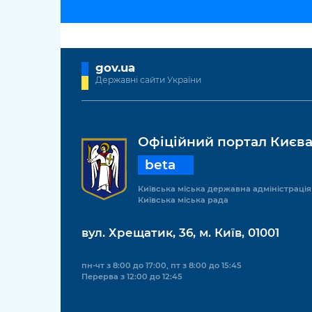
gov.ua
Державні сайти України
Офіційний портал Києв
beta
Київська міська державна адміністрація
Київська міська рада
вул. Хрещатик, 36, м. Київ, 01001
пн-чт з 8:00 до 17:00, пт з 8:00 до 15:45
Перерва з 12:00 до 12:45