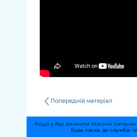
довідки
Структура
Лікарні 
Рішення та розпорядження
Освіта та
Проєкти розпоряджень, що
заклади
перебувають на погодженні
КМВА
Дороги, 
парковки
Навколи
середови
Попередній матеріал
Якщо у Вас виникли технічні питання
будь ласка, до служби т