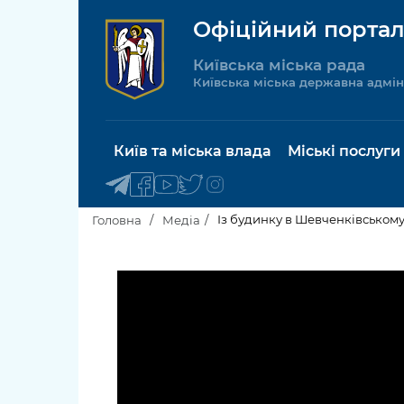
Офіційний портал
Київська міська рада
Київська міська державна адмін
Київ та міська влада
Міські послуги
Із будинку в Шевченківському
Головна
Медіа
Київський міський голова
Будинок 
послуги
Київська міська рада
Пільги, су
Про Київ
соціальн
Керівництво КМДА
Паспорт, 