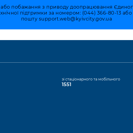
 або побажання з приводу доопрацювання Єдиного 
ехнічної підтримки за номером: (044) 366-80-13 аб
пошту
support.web@kyivcity.gov.ua
а
зі стаціонарного та мобільного
1551