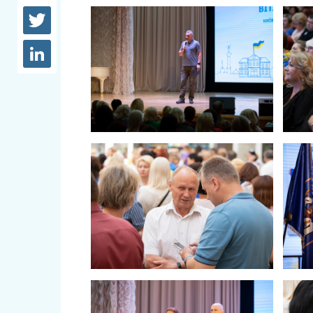
довідки
Структура
Лікарні 
Рішення та розпорядження
Освіта та
Проєкти розпоряджень, що
заклади
перебувають на погодженні
КМВА
Дороги, 
парковки
Навколи
середови