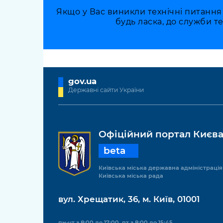
Якщо у Вас виникли технічні питання
будь ласка, до служби т
gov.ua
Державні сайти України
Офіційний портал Києв
beta
Київська міська державна адміністрація
Київська міська рада
вул. Хрещатик, 36, м. Київ, 01001
пн-чт з 8:00 до 17:00, пт з 8:00 до 15:45