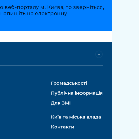
веб-порталу м. Києва, то зверніться,
о напишіть на електронну
Громадськості
Публічна інформація
Для ЗМІ
Київ та міська влада
Контакти