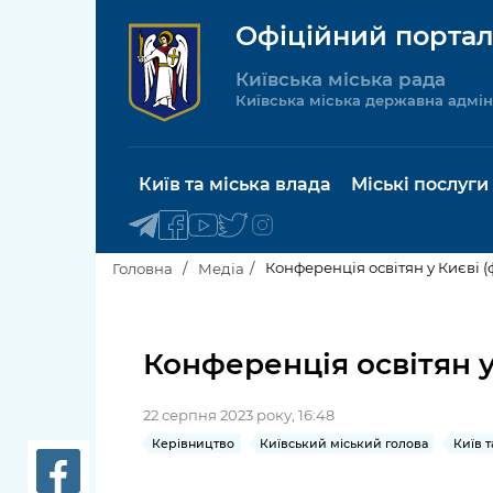
Офіційний портал
Київська міська рада
Київська міська державна адмін
Київ та міська влада
Міські послуги
Конференція освітян у Києві 
Головна
Медіа
Київський міський голова
Будинок 
послуги
Конференція освітян у
Київська міська рада
Пільги, су
22 серпня 2023 року, 16:48
Про Київ
соціальн
Керівництво
Київський міський голова
Київ т
Керівництво КМДА
Паспорт, 