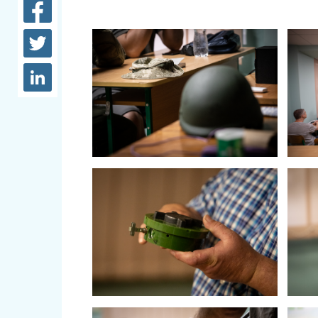
довідки
Структура
Лікарні 
Рішення та розпорядження
Освіта та
Проєкти розпоряджень, що
заклади
перебувають на погодженні
КМВА
Дороги, 
парковки
Навколи
середови