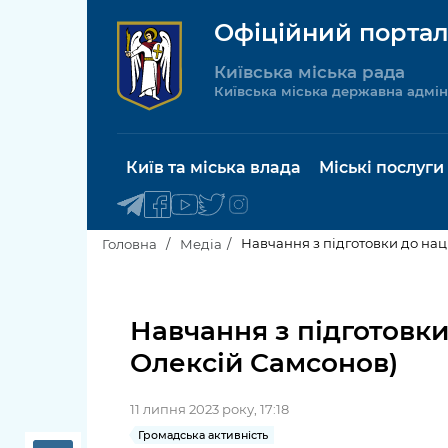
Офіційний портал
Київська міська рада
Київська міська державна адмін
Київ та міська влада
Міські послуги
Навчання з підготовки до нац
Головна
Медіа
Київський міський голова
Будинок 
послуги
Навчання з підготовки
Київська міська рада
Олексій Самсонов)
Пільги, су
Про Київ
соціальн
11 липня 2023 року, 17:18
Керівництво КМДА
Паспорт, 
Громадська активність