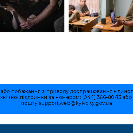
 або побажання з приводу доопрацювання Єдиного 
ехнічної підтримки за номером: (044) 366-80-13 аб
пошту
support.web@kyivcity.gov.ua