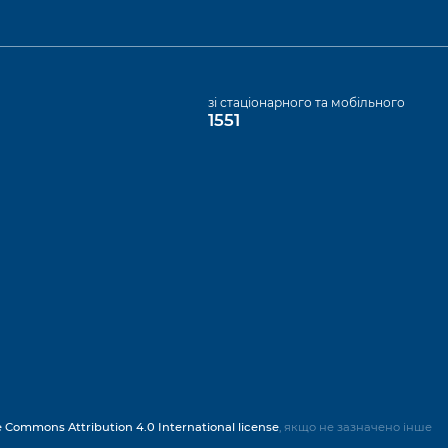
а
зі стаціонарного та мобільного
1551
e Commons Attribution 4.0 International license
, якщо не зазначено інше