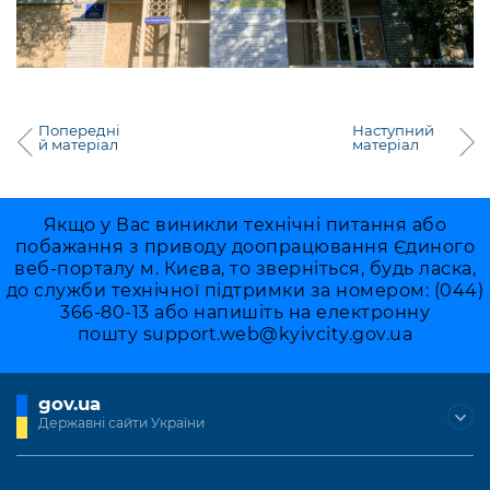
Попередні
Наступний
й матеріал
матеріал
Якщо у Вас виникли технічні питання або
побажання з приводу доопрацювання Єдиного
веб-порталу м. Києва, то зверніться, будь ласка,
до служби технічної підтримки за номером: (044)
366-80-13 або напишіть на електронну
пошту
support.web@kyivcity.gov.ua
gov.ua
Державні сайти України