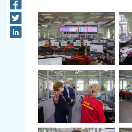
довідки
Структура
Лікарні 
Рішення та розпорядження
Освіта та
Проєкти розпоряджень, що
заклади
перебувають на погодженні
КМВА
Дороги, 
парковки
Навколи
середови