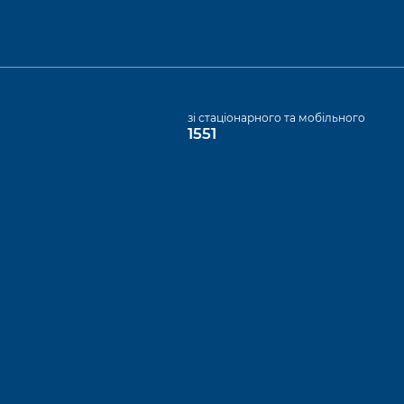
а
зі стаціонарного та мобільного
1551