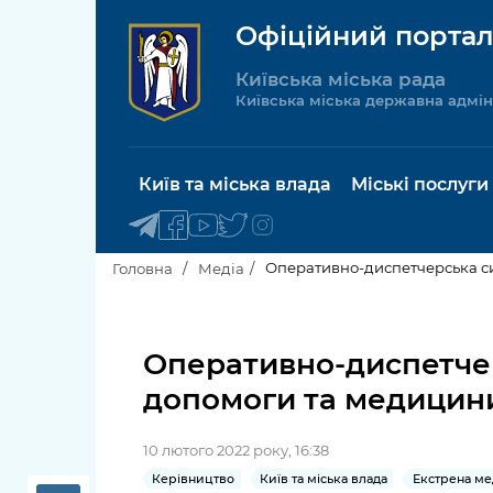
Офіційний портал
Київська міська рада
Київська міська державна адмін
Київ та міська влада
Міські послуги
Оперативно-диспетчерська си
Головна
Медіа
Київський міський голова
Будинок 
послуги
Оперативно-диспетчер
Київська міська рада
допомоги та медицини
Пільги, су
Про Київ
соціальн
10 лютого 2022 року, 16:38
Керівництво КМДА
Паспорт, 
Керівництво
Київ та міська влада
Екстрена ме