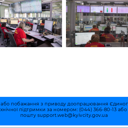
 або побажання з приводу доопрацювання Єдиного 
ехнічної підтримки за номером: (044) 366-80-13 аб
пошту
support.web@kyivcity.gov.ua