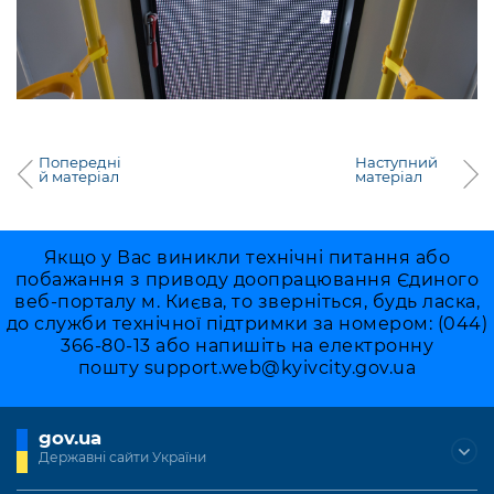
Попередні
Наступний
й матеріал
матеріал
Якщо у Вас виникли технічні питання або
побажання з приводу доопрацювання Єдиного
веб-порталу м. Києва, то зверніться, будь ласка,
до служби технічної підтримки за номером: (044)
366-80-13 або напишіть на електронну
пошту
support.web@kyivcity.gov.ua
gov.ua
Державні сайти України