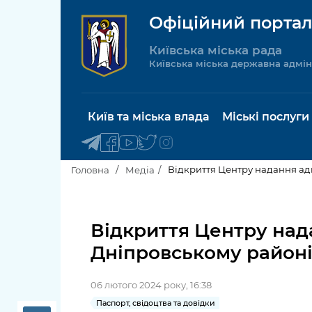
Офіційний портал
Київська міська рада
Київська міська державна адмін
Київ та міська влада
Міські послуги
Відкриття Центру надання адм
Головна
Медіа
Київський міський голова
Будинок 
послуги
Відкриття Центру над
Київська міська рада
Дніпровському районі 
Пільги, су
Про Київ
соціальн
06 лютого 2024 року, 16:38
Керівництво КМДА
Паспорт, 
Паспорт, свідоцтва та довідки