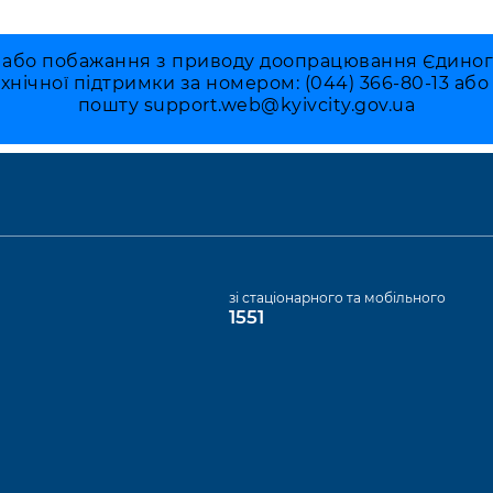
 або побажання з приводу доопрацювання Єдиного 
ехнічної підтримки за номером: (044) 366-80-13 аб
пошту
support.web@kyivcity.gov.ua
а
зі стаціонарного та мобільного
1551