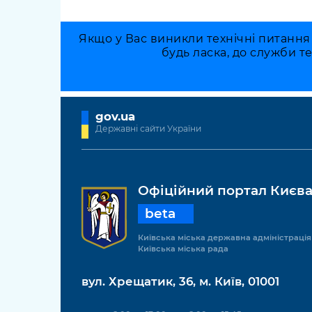
Якщо у Вас виникли технічні питання
будь ласка, до служби т
gov.ua
Державні сайти України
Офіційний портал Києв
beta
Київська міська державна адміністрація
Київська міська рада
вул. Хрещатик, 36, м. Київ, 01001