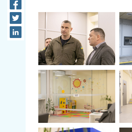
довідки
Структура
Лікарні 
Рішення та розпорядження
Освіта та
Проєкти розпоряджень, що
заклади
перебувають на погодженні
КМВА
Дороги, 
парковки
Навколи
середови