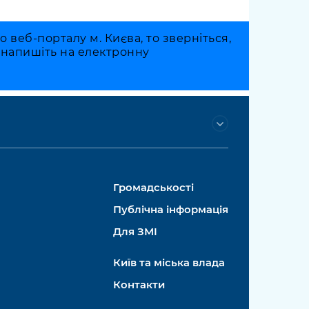
веб-порталу м. Києва, то зверніться,
о напишіть на електронну
Громадськості
Публічна інформація
Для ЗМІ
Київ та міська влада
Контакти