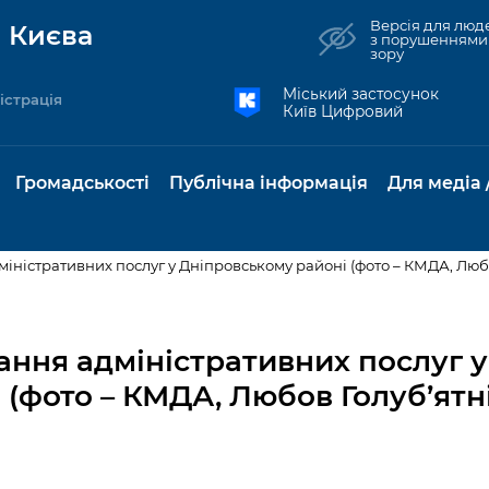
Версія для люд
 Києва
з порушеннями
зору
Міський застосунок
істрація
Київ Цифровий
Громадськості
Публічна інформація
Для медіа 
іністративних послуг у Дніпровському районі (фото – КМДА, Любо
та комунальні
Реєстр громадських
Рішення Київради
Доступ до
Містобудування та
Консультації з
Норм
Нови
об'єднань
публічної
земельні ділянки
громадськістю
база
Анон
ання адміністративних послуг у
Контактна інформація
інформації
(фото – КМДА, Любов Голуб’ятн
бсидії та
Громадські слухання
Культура, спорт,
Громадська рад
Питан
Медіа
Графік роботи та прийому
ий захист
Про систему
дозвілля
відпов
рея
Місцеві ініціативи
громадян
Петиції
обліку публічної
публі
свідоцтва та
Бізнес та ліцензування
Підп
інформації
інфо