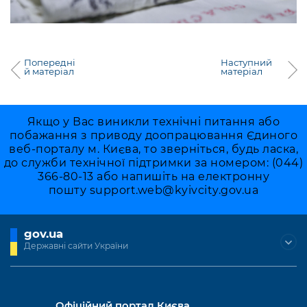
Попередні
Наступний
й матеріал
матеріал
Якщо у Вас виникли технічні питання або
побажання з приводу доопрацювання Єдиного
веб-порталу м. Києва, то зверніться, будь ласка,
до служби технічної підтримки за номером: (044)
366-80-13 або напишіть на електронну
пошту
support.web@kyivcity.gov.ua
gov.ua
Державні сайти України
Офіційний портал Києва