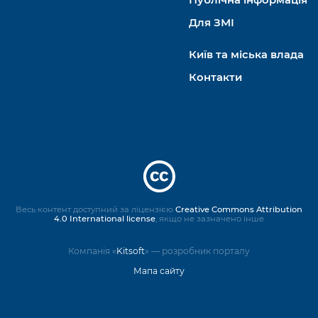
Для ЗМІ
Київ та міська влада
Контакти
Весь контент доступний за ліцензією
Creative Commons Attribution
4.0 International license
, якщо не зазначено інше
Компанія «
Kitsoft
» — розробник порталу
Мапа сайту