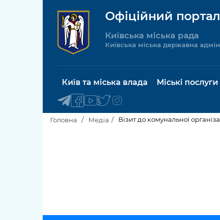
Офіційний портал
Київська міська рада
Київська міська державна адмін
Київ та міська влада
Міські послуги
Візит до комунальної організ
Головна
Медіа
Київський міський голова
Будинок 
послуги
Київська міська рада
Пільги, су
Про Київ
соціальн
Керівництво КМДА
Паспорт, 