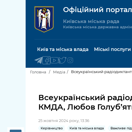
Офіційний портал
Київська міська рада
Київська міська державна адмін
Київ та міська влада
Міські послуги
Всеукраїнський радіодиктант 
Головна
Медіа
Київський міський голова
Будинок 
послуги
Всеукраїнський радіод
Київська міська рада
КМДА, Любов Голуб’ят
Пільги, су
Про Київ
соціальн
25 жовтня 2024 року, 13:36
Керівництво КМДА
Паспорт, 
Керівництво
Київ та міська влада
Важливе під 