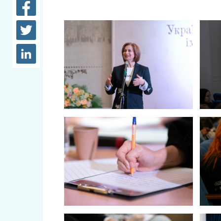
довідки
Структура
Лікарні 
Рішення та розпорядження
Освіта та
Проєкти розпоряджень, що
заклади
перебувають на погодженні
КМВА
Дороги, 
парковки
Навколи
середови