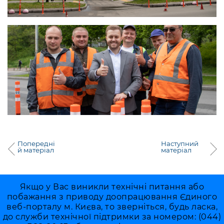
Попередні
Наступний
й матеріал
матеріал
Якщо у Вас виникли технічні питання або
побажання з приводу доопрацювання Єдиного
веб-порталу м. Києва, то зверніться, будь ласка,
до служби технічної підтримки за номером: (044)