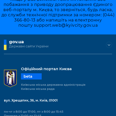
побажання з приводу доопрацювання Єдиного
веб-порталу м. Києва, то зверніться, будь ласка,
до служби технічної підтримки за номером: (044)
366-80-13 або напишіть на електронну
пошту
support.web@kyivcity.gov.ua
gov.ua
Державні сайти України
Офіційний портал Києва
beta
Київська міська державна адміністрація
Київська міська рада
вул. Хрещатик, 36, м. Київ, 01001
пн-чт з 8:00 до 17:00, пт з 8:00 до 15:45
Перерва з 12:00 до 12:45