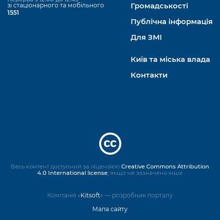
зі стаціонарного та мобільного
Громадськості
1551
Публічна інформація
Для ЗМІ
Київ та міська влада
Контакти
Весь контент доступний за ліцензією
Creative Commons Attribution
4.0 International license
, якщо не зазначено інше
Компанія «
Kitsoft
» — розробник порталу
Мапа сайту