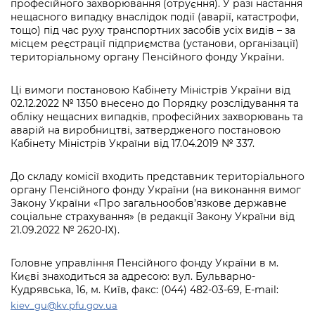
інформації
професійного захворювання (отруєння). У разі настання
Рішення та розпорядження
Освіта та навчальні заклади
Громадська експертиза
Медіагалерея
нещасного випадку внаслідок події (аварії, катастрофи,
Інформація з обмеженим доступом
Портал Послуг
тощо) під час руху транспортних засобів усіх видів – за
Проєкти розпоряджень, що
Дороги, транспорт та парковки
Громадський бюджет
місцем реєстрації підприємства (установи, організації)
Підписатися на новини та анонси від
перебувають на погодженні КМВА
територіальному органу Пенсійного фонду України.
Подати запит онлайн
КМДА / Subscribe to announcements
Навколишнє середовище міста
Консультації з громадськістю
from the KCSA
Рішення Київради
Проекти нормативно-правових та
Ці вимоги постановою Кабінету Міністрів України від
Містобудування та земельні ділянки
Громадська рада
02.12.2022 № 1350 внесено до Порядку розслідування та
інших актів
Порядок акредитації медіа /
Контактна інформація
обліку нещасних випадків, професійних захворювань та
Accreditation process
Культура, спорт, дозвілля
аварій на виробництві, затвердженого постановою
Петиції
Нормативна база
Графік роботи та прийому громадян
Кабінету Міністрів України від 17.04.2019 № 337.
Подати журналістський запит /
Бізнес та ліцензування
Відкритий бюджет
Питання і відповіді про публічну
Submitting a media request
Вакансії
До складу комісії входить представник територіального
інформацію
Фінанси та бюджет
Контактний центр
органу Пенсійного фонду України (на виконання вимог
Зйомки в лікарнях в умовах воєнного
Статистика
Закону України «Про загальнообов’язкове державне
Порядок оскарження рішень, дій чи
стану / Rules for media coverage of
соціальне страхування» (в редакції Закону України від
Безпека та правопорядок
Допомога учасникам АТО
бездіяльності розпорядників інформації
hospitals at work under martial law
21.09.2022 № 2620-ІХ).
Звернення громадян
Ритуальні послуги
Рада з питань внутрішньо переміщених
Звіти про опрацювання запитів на
Контакти для медіа / Contacts for mass
Регуляторна діяльність
Головне управління Пенсійного фонду України в м.
осіб при Київській міській військовій
публічну інформацію
media
Іноземцям / For foreigners
Києві знаходиться за адресою: вул. Бульварно-
адміністрації
Промисловість і наука Києва
Кудрявська, 16, м. Київ, факс: (044) 482-03-69, E-mail:
Інформація для споживачів
kiev_gu@kv.pfu.gov.ua
Пам'ятки культурної спадщини
«Ініціатива «Партнерство «Відкритий