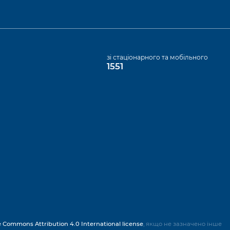
а
зі стаціонарного та мобільного
1551
e Commons Attribution 4.0 International license
, якщо не зазначено інше