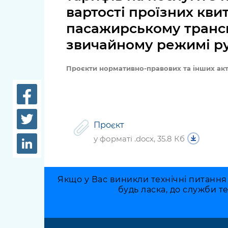
довідки
вартості проїзних кви
Структура
пасажирському трансп
Лікарні 
Рішення та розпорядження
звичайному режимі р
Освіта та
Проєкти розпоряджень, що
заклади
перебувають на погодженні
Проєкти нормативно-правових та інших акт
КМВА
Дороги, 
парковки
Навколи
Проєкт
середови
у форматі .docx, 35.8 Кб
Якщо у Вас виникли технічні питання
будь ласка, до служби т