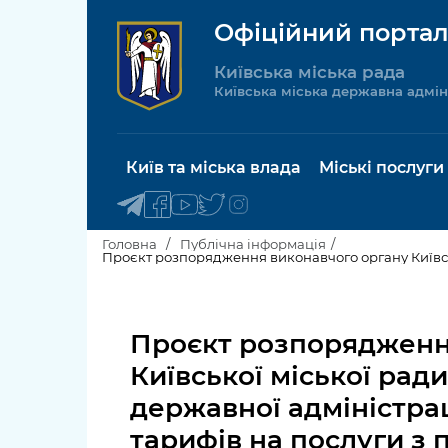
Офіційний портал
Київська міська рада
Київська міська державна адмін
Київ та міська влада
Міські послуги
Головна
Публічна інформація
Київський міський голова
Будинок 
послуги
Проєкт розпорядженн
Київська міська рада
Пільги, су
Київської міської ради
Про Київ
соціальн
державної адміністрац
Керівництво КМДА
Паспорт, 
тарифів на послуги з 