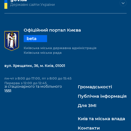
Підприємства, установи, організації
Уряд» – місцевий рівень»
Державні сайти України
Про відкриті дані
Портал Захисників та Захисниць
Kyiv International Relations
Важливе під час воєнного стану
Портал даних Києва
Безбар'єрність
Річні звіти
Публічні дашборди
Офіційний портал Києва
Портал послуг
Гендерна політика
beta
Міський застосунок Київ Цифровий
Київська міська державна адміністрація
Безбар'єрність
Київська міська рада
Важливе під час воєнного стану
Київська міська військова адміністрація
вул. Хрещатик, 36, м. Київ, 01001
пн-чт з 8:00 до 17:00, пт з 8:00 до 15:45
Перерва з 12:00 до 12:45
зі стаціонарного та мобільного
Громадськості
1551
Публічна інформація
Для ЗМІ
Київ та міська влада
Контакти